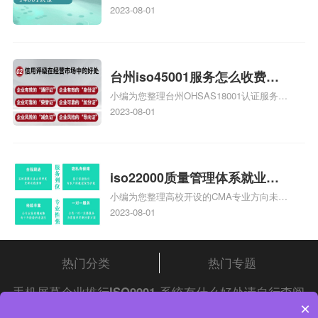
庄9000认证价格多少钱、石家庄9000认证
2023-08-01
大概多少钱、石家庄9000认证价格贵吗、石
家庄9000认证费用大概多钱相关iso体系认
证知识，详情可查看下方正文！
台州iso45001服务怎么收费，
小编为您整理台州OHSAS18001认证服务中
台州iso45001认证服务怎么收
心哪家收费便宜、台州ISO9000认证，哪个
2023-08-01
费
咨询公司服务好、台州CE认证,台州机械机
电CE认证、CE认证怎么收费、温州科普
ISO45001职业健康安全管理体系认证收费
标准是什么相关iso体系认证知识，详情可
iso22000质量管理体系就业方
查看下方正文！
小编为您整理高校开设的CMA专业方向未来
向，质量管理与认证就业方向
就业前景及就业方向如何、cma就业方向有
2023-08-01
哪些、国际质量认证专业的就业方向、cpa
和cma未来就业方向、大学生考完cma，就
哪些就业方向相关iso体系认证知识，详情
热门分类
热门专题
可查看下方正文！
手机屏幕企业推行
ISO9001
系统有什么好处请自行查阅
×
中证集团
iso认证
问答频道！