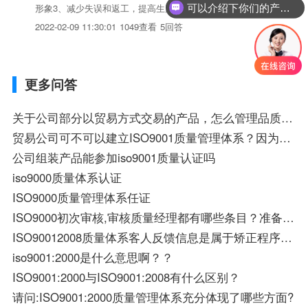
可以介绍下你们的产品么？
形象3、减少失误和返工，提高生产效益。4、提高企业过程管
理水平。5、国际贸易的通行政。6、提高员工素质7、持续改
2022-02-09 11:30:01
1049查看
5回答
进，不断增强顾客满意。
更多问答
关于公司部分以贸易方式交易的产品，怎么管理品质，如何满足ISO9001的要求。
贸易公司可不可以建立ISO9001质量管理体系？因为没有生产管制部份，物料都是外购或外发的，所以不知贸易公司可否建立ISO9001；如果程序文件部份取消生产管制部份，是否可行？
公司组装产品能参加iso9001质量认证吗
iso9000质量体系认证
ISO9000质量管理体系任证
ISO9000初次审核,审核质量经理都有哪些条目？准备些什么？
ISO90012008质量体系客人反馈信息是属于矫正程序哪一部分？
iso9001:2000是什么意思啊？？
ISO9001:2000与ISO9001:2008有什么区别？
请问:ISO9001:2000质量管理体系充分体现了哪些方面?