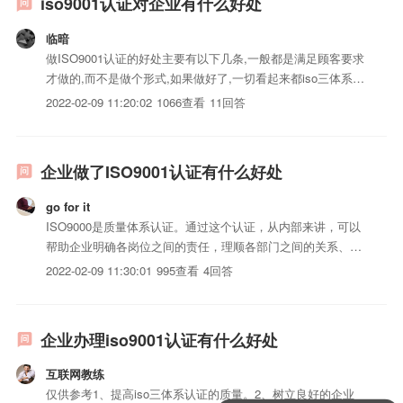
iso9001认证对企业有什么好处
临暗
做ISO9001认证的好处主要有以下几条,一般都是满足顾客要求
才做的,而不是做个形式,如果做好了,一切看起来都iso三体系认
证化管理,比较规范化,整体面貌都不一样,让人有一种归属感,有
2022-02-09 11:20:02
1066查看
11回答
团队精神等的企业文化.1、提高iso三体系认证的质量。2、树
立良好的企业形象3、减少失误和返工，...
企业做了ISO9001认证有什么好处
go for it
ISO9000是质量体系认证。通过这个认证，从内部来讲，可以
帮助企业明确各岗位之间的责任，理顺各部门之间的关系、工
作流程，将企业的管理，从懵懂的原始的管理，变成大家都能
2022-02-09 11:30:01
995查看
4回答
够很清晰了解的现代管理方法，最终提高工作效率。另一方
面，认证给予管理者一根清晰的思路。通过每年的内审、外部
审核，...
企业办理iso9001认证有什么好处
互联网教练
仅供参考1、提高iso三体系认证的质量。2、树立良好的企业