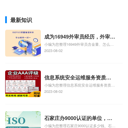
最新知识
成为16949外审员经历，外审员
小编为您整理16949外审员含金量、怎么才
16949
能成为注册的TS16949:2009的外审员、我
2023-08-02
也想16949外审员，不过不了解具体情况、
iso9000外审员、SA8000外审员培训相关
iso体系认证知识，详情可查看下方正文！
信息系统安全运维服务资质二
小编为您整理信息系统安全运维服务资质认
级费用，信息系统安全运维服
证证书机构有哪些、安全运维服务资质的费
2023-08-02
务资质二级
用是多少啊、安全运维服务资质哪家便宜、
安全运维服务资质认证哪家效率高、信息系
统安全集成服务资质认证的申请书相关iso
体系认证知识，详情可查看下方正文！
石家庄办9000认证的单位，石
小编为您整理石家庄9000认证多少钱、石家
家庄9000认证的公司