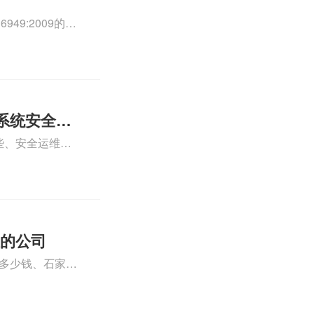
49:2009的外
0外审员、
正文！
系统安全运
些、安全运维服
运维服务资质认
iso体系认证知
证的公司
格多少钱、石家庄
000认证费用大概