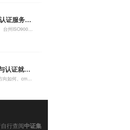
01认证服务怎
州ISO9000
认证、CE认证怎
费标准是什么相关
理与认证就业
向如何、cma
a未来就业方向、
详情可查看下方正
请自行查阅
中证集