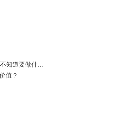
ISO9001：2015新版标准进行审核，5.3组织角色，职责和权限我们不知道要做什么？
的价值？