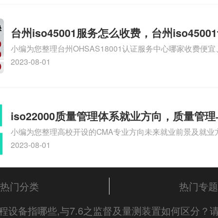
台州iso45001服务怎么收费，台州iso450
小编为您整理台州OHSAS18001认证服务中心哪家收费便宜、台
么收费
认证，哪个咨询公司服务好、台州CE认证,台州机械机电CE
2023-08-01
么收费、温州科普ISO45001职业健康安全管理体系认证收
iso体系认证知识，详情可查看下方正文！
iso22000质量管理体系就业方向，质量管
小编为您整理高校开设的CMA专业方向未来就业前景及就业方
方向
就业方向有哪些、国际质量认证专业的就业方向、cpa和cm
2023-08-01
大学生考完cma，就哪些就业方向相关iso体系认证知识，
文！
热门分类
热门专题
过程设备指哪些,与7.6之监督及量测装置如何区分？