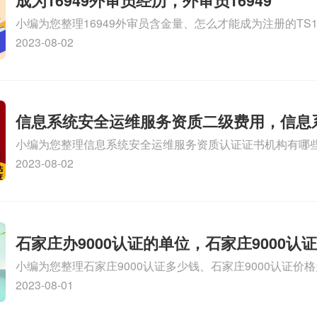
成为16949外审员经历，外审员16949
小编为您整理16949外审员含金量、怎么才能成为注册的TS169
审员、我也想16949外审员，不过不了解具体情况、iso900
2023-08-02
SA8000外审员培训相关iso体系认证知识，详情可查看下方
信息系统安全运维服务资质二级费用，信息
小编为您整理信息系统安全运维服务资质认证证书机构有哪
维服务资质二级
务资质的费用是多少啊、安全运维服务资质哪家便宜、安全
2023-08-02
证哪家效率高、信息系统安全集成服务资质认证的申请书相关
识，详情可查看下方正文！
石家庄办9000认证的单位，石家庄9000认
小编为您整理石家庄9000认证多少钱、石家庄9000认证价
9000认证大概多少钱、石家庄9000认证价格贵吗、石家庄9
2023-08-01
多钱相关iso体系认证知识，详情可查看下方正文！