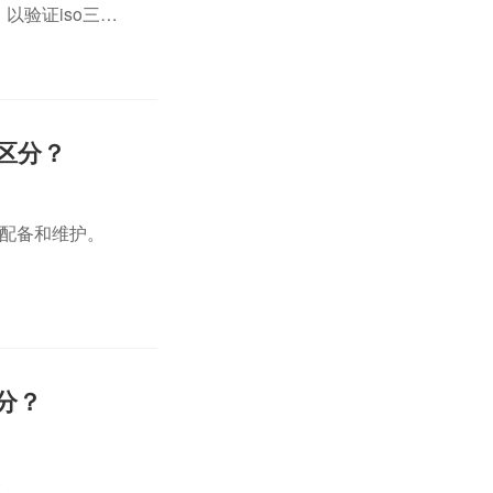
以验证iso三体
工具或检查手法，
何区分？
在配备和维护。
区分？
6