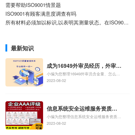
需要帮助ISO9001情景题
ISO9001有顾客满意度调查有吗
所有材料必须加以标识,以表明其测量状态。在ISO9001中，为什么是错的？
最新知识
成为16949外审员经历，外审员
小编为您整理16949外审员含金量、怎么才
16949
能成为注册的TS16949:2009的外审员、我
2023-08-02
也想16949外审员，不过不了解具体情况、
iso9000外审员、SA8000外审员培训相关
iso体系认证知识，详情可查看下方正文！
信息系统安全运维服务资质二
小编为您整理信息系统安全运维服务资质认
级费用，信息系统安全运维服
证证书机构有哪些、安全运维服务资质的费
2023-08-02
务资质二级
用是多少啊、安全运维服务资质哪家便宜、