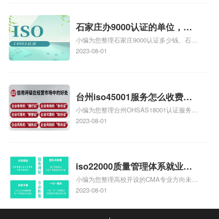
安全运维服务资质认证哪家效率高、信息系
统安全集成服务资质认证的申请书相关iso
体系认证知识，详情可查看下方正文！
石家庄办9000认证的单位，石
小编为您整理石家庄9000认证多少钱、石家
家庄9000认证的公司
庄9000认证价格多少钱、石家庄9000认证
2023-08-01
大概多少钱、石家庄9000认证价格贵吗、石
家庄9000认证费用大概多钱相关iso体系认
证知识，详情可查看下方正文！
台州iso45001服务怎么收费，
小编为您整理台州OHSAS18001认证服务中
台州iso45001认证服务怎么收
心哪家收费便宜、台州ISO9000认证，哪个
2023-08-01
费
咨询公司服务好、台州CE认证,台州机械机
电CE认证、CE认证怎么收费、温州科普
ISO45001职业健康安全管理体系认证收费
标准是什么相关iso体系认证知识，详情可
iso22000质量管理体系就业方
查看下方正文！
小编为您整理高校开设的CMA专业方向未来
向，质量管理与认证就业方向
就业前景及就业方向如何、cma就业方向有
2023-08-01
哪些、国际质量认证专业的就业方向、cpa
和cma未来就业方向、大学生考完cma，就