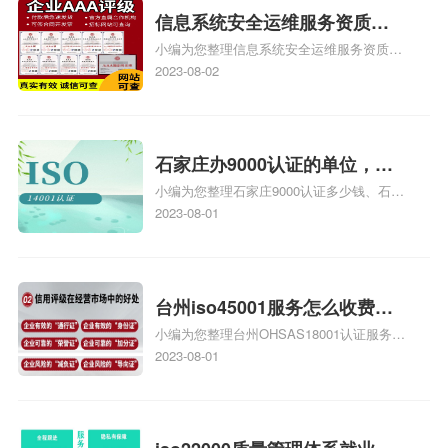
信息系统安全运维服务资质二
小编为您整理信息系统安全运维服务资质认
级费用，信息系统安全运维服
证证书机构有哪些、安全运维服务资质的费
2023-08-02
务资质二级
用是多少啊、安全运维服务资质哪家便宜、
安全运维服务资质认证哪家效率高、信息系
统安全集成服务资质认证的申请书相关iso
体系认证知识，详情可查看下方正文！
石家庄办9000认证的单位，石
小编为您整理石家庄9000认证多少钱、石家
家庄9000认证的公司
庄9000认证价格多少钱、石家庄9000认证
2023-08-01
大概多少钱、石家庄9000认证价格贵吗、石
家庄9000认证费用大概多钱相关iso体系认
证知识，详情可查看下方正文！
台州iso45001服务怎么收费，
小编为您整理台州OHSAS18001认证服务中
台州iso45001认证服务怎么收
心哪家收费便宜、台州ISO9000认证，哪个
2023-08-01
费
咨询公司服务好、台州CE认证,台州机械机
电CE认证、CE认证怎么收费、温州科普
ISO45001职业健康安全管理体系认证收费
标准是什么相关iso体系认证知识，详情可