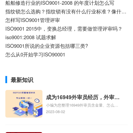
船舶修造行业的ISO9001-2008 的年度计划怎么写
指纹锁怎么选购？指纹锁有没有什么行业标准？像什么ISO9001质量认证之类的？
怎样写ISO9001管理评审
ISO9001 2015中，变换总经理，需要做管理评审吗？
iso9001:2008 试题求解
ISO9001所说的企业资源包括哪三类?
怎么从0开始学习ISO90001
最新知识
成为16949外审员经历，外审员
小编为您整理16949外审员含金量、怎么才
16949
能成为注册的TS16949:2009的外审员、我
2023-08-02
也想16949外审员，不过不了解具体情况、
iso9000外审员、SA8000外审员培训相关
iso体系认证知识，详情可查看下方正文！