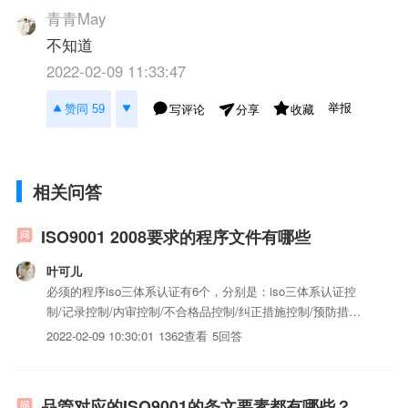
青青May
不知道
2022-02-09 11:33:47
举报
赞同 59
写评论
收藏
分享
相关问答
ISO9001 2008要求的程序文件有哪些
叶可儿
必须的程序iso三体系认证有6个，分别是：iso三体系认证控
制/记录控制/内审控制/不合格品控制/纠正措施控制/预防措施
控制。但一般企业不会仅编写6个iso三体系认证，而是依实际
2022-02-09 10:30:01
1362查看
5回答
需要在多个运做条款下编写程序iso三体系认证。一般情况
下，中型企业的程序都在18个以上较为合理，很小的...
品管对应的ISO9001的条文要素都有哪些？