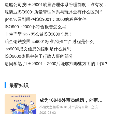
造船公司按ISO9001质量管理体系管理制度，谁有发我下 感激不尽。。。
服装业ISO9001质量管理体系与玩具业有什么区别？
货仓涉及到哪些ISO9001：2000的程序文件
ISO9001:2000不符合报告怎么写
非生产型企业怎么做ISO9000？急！
冶金钢铁按照iso9001标准,特殊生产过程是什么
iso9000成文信息的控制是什么意思
ISO9000体系中关于行政人事的部分
请问学熟了ISO9001：2000后能够找哪些方面的工作？
最新知识
成为16949外审员经历，外审员
小编为您整理16949外审员含金量、怎么才
16949
能成为注册的TS16949:2009的外审员、我
2023-08-02