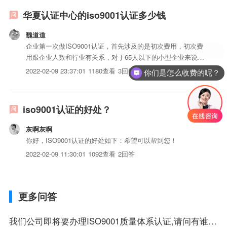
华夏认证中心的iso9001认证多少钱
魏道道
企业第一次做ISO9001认证，首先涉及的是初次费用，初次费
用跟企业人数和行业有关系，对于65人以下的小型企业来说，
国家规定初次审核的最少费用为12000元，该费用不包含老师
2022-02-09 23:37:01
1180查看
3回答
你们是怎么收费的呢？
的差旅费。企业通过初次审核后，就会面临第二年的监督审核
费用，该费用一般为初次审核费用的三分之一，以上不包含...
iso9001认证的好处？
灰啊灰啊
你好，ISO9001认证的好处如下：希望可以帮到您！
2022-02-09 11:30:01
1092查看
2回答
更多问答
我们公司即将要办理ISO9001质量体系认证,请问有谁能介绍一些比较好的深圳代理公司呢?谢谢!