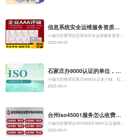
也想16949外审员，不过不了解具体情况、
iso9000外审员、SA8000外审员培训相关
iso体系认证知识，详情可查看下方正文！
信息系统安全运维服务资质二
小编为您整理信息系统安全运维服务资质认
级费用，信息系统安全运维服
证证书机构有哪些、安全运维服务资质的费
2023-08-02
务资质二级
用是多少啊、安全运维服务资质哪家便宜、
安全运维服务资质认证哪家效率高、信息系
统安全集成服务资质认证的申请书相关iso
体系认证知识，详情可查看下方正文！
石家庄办9000认证的单位，石
小编为您整理石家庄9000认证多少钱、石家
家庄9000认证的公司
庄9000认证价格多少钱、石家庄9000认证
2023-08-01
大概多少钱、石家庄9000认证价格贵吗、石
家庄9000认证费用大概多钱相关iso体系认
证知识，详情可查看下方正文！
台州iso45001服务怎么收费，
小编为您整理台州OHSAS18001认证服务中
台州iso45001认证服务怎么收
心哪家收费便宜、台州ISO9000认证，哪个
2023-08-01
费
咨询公司服务好、台州CE认证,台州机械机