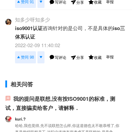
举报
赞同 91
写评论
收藏
分享
知多少呀知多少
iso9001认证
咨询针对的是公司，不是具体的
iso三
体系认证
2022-02-09 11:40:02
举报
赞同 98
写评论
收藏
分享
相关问答
我的提问是联想,没有按ISO9001的标准，测
试，直接骗卖给客户，请解释．
kuri.?
哈哈,我也觉得,先不说联想怎么样,你这道德也太不敢恭维了,你
真是曾经联想员工,这职业道德有所考虑不是联想的,是竞争对