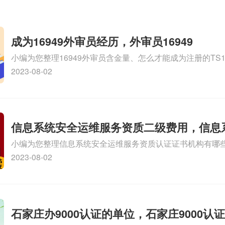
成为16949外审员经历，外审员16949
小编为您整理16949外审员含金量、怎么才能成为注册的TS169
审员、我也想16949外审员，不过不了解具体情况、iso900
2023-08-02
SA8000外审员培训相关iso体系认证知识，详情可查看下方
信息系统安全运维服务资质二级费用，信息
小编为您整理信息系统安全运维服务资质认证证书机构有哪
维服务资质二级
务资质的费用是多少啊、安全运维服务资质哪家便宜、安全
2023-08-02
证哪家效率高、信息系统安全集成服务资质认证的申请书相关
识，详情可查看下方正文！
石家庄办9000认证的单位，石家庄9000认