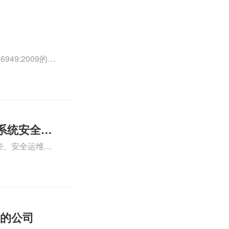
49:2009的外
0外审员、
正文！
系统安全运
些、安全运维服
运维服务资质认
iso体系认证知
证的公司