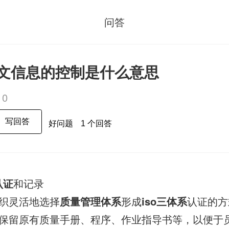
问答
00成文信息的控制是什么意思
10
写回答
好问题
1 个回答
认证
和记录
织灵活地选择
质量管理体系
形成
iso三体系
认证的方
保留原有质量手册、程序、作业指导书等，以便于