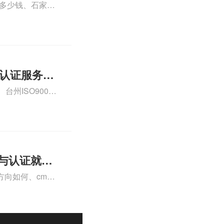
格多少钱、石家庄
000认证费用大概
01认证服务怎
州ISO9000
认证、CE认证怎
费标准是什么相关
理与认证就业
向如何、cma
a未来就业方向、
详情可查看下方正