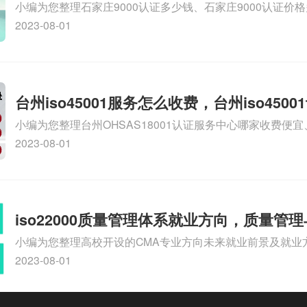
小编为您整理石家庄9000认证多少钱、石家庄9000认证价
9000认证大概多少钱、石家庄9000认证价格贵吗、石家庄9
2023-08-01
多钱相关iso体系认证知识，详情可查看下方正文！
台州iso45001服务怎么收费，台州iso450
小编为您整理台州OHSAS18001认证服务中心哪家收费便宜、台
么收费
认证，哪个咨询公司服务好、台州CE认证,台州机械机电CE
2023-08-01
么收费、温州科普ISO45001职业健康安全管理体系认证收
iso体系认证知识，详情可查看下方正文！
iso22000质量管理体系就业方向，质量管
小编为您整理高校开设的CMA专业方向未来就业前景及就业方
方向
就业方向有哪些、国际质量认证专业的就业方向、cpa和cm
2023-08-01
大学生考完cma，就哪些就业方向相关iso体系认证知识，
文！