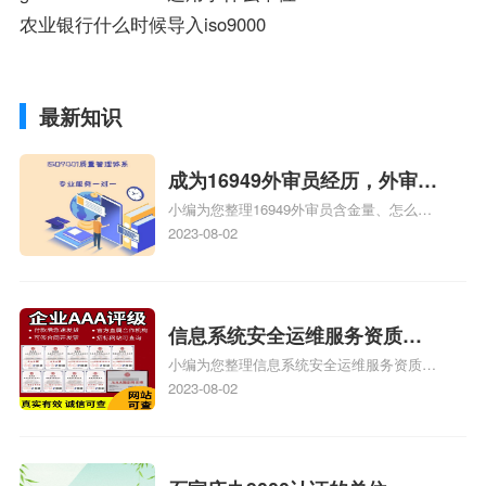
农业银行什么时候导入iso9000
最新知识
成为16949外审员经历，外审员
小编为您整理16949外审员含金量、怎么才
16949
能成为注册的TS16949:2009的外审员、我
2023-08-02
也想16949外审员，不过不了解具体情况、
iso9000外审员、SA8000外审员培训相关
iso体系认证知识，详情可查看下方正文！
信息系统安全运维服务资质二
小编为您整理信息系统安全运维服务资质认
级费用，信息系统安全运维服
证证书机构有哪些、安全运维服务资质的费
2023-08-02
务资质二级
用是多少啊、安全运维服务资质哪家便宜、
安全运维服务资质认证哪家效率高、信息系
统安全集成服务资质认证的申请书相关iso
体系认证知识，详情可查看下方正文！