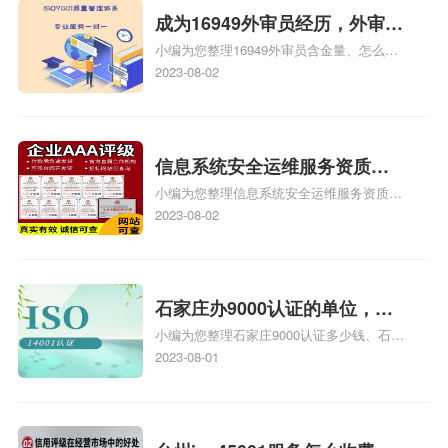
成为16949外审员经历，外审员
小编为您整理16949外审员含金量、怎么才
16949
能成为注册的TS16949:2009的外审员、我
2023-08-02
也想16949外审员，不过不了解具体情况、
iso9000外审员、SA8000外审员培训相关
iso体系认证知识，详情可查看下方正文！
信息系统安全运维服务资质二
小编为您整理信息系统安全运维服务资质认
级费用，信息系统安全运维服
证证书机构有哪些、安全运维服务资质的费
2023-08-02
务资质二级
用是多少啊、安全运维服务资质哪家便宜、
安全运维服务资质认证哪家效率高、信息系
统安全集成服务资质认证的申请书相关iso
体系认证知识，详情可查看下方正文！
石家庄办9000认证的单位，石
小编为您整理石家庄9000认证多少钱、石家
家庄9000认证的公司
庄9000认证价格多少钱、石家庄9000认证
2023-08-01
大概多少钱、石家庄9000认证价格贵吗、石
家庄9000认证费用大概多钱相关iso体系认
证知识，详情可查看下方正文！