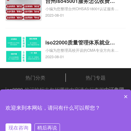
台州iso45001服务怎么收费，
小编为您整理台州OHSAS18001认证服务中
台州iso45001认证服务怎么收
心哪家收费便宜、台州ISO9000认证，哪个
2023-08-01
费
咨询公司服务好、台州CE认证,台州机械机
电CE认证、CE认证怎么收费、温州科普
ISO45001职业健康安全管理体系认证收费
标准是什么相关iso体系认证知识，详情可
iso22000质量管理体系就业方
查看下方正文！
小编为您整理高校开设的CMA专业方向未来
向，质量管理与认证就业方向
就业前景及就业方向如何、cma就业方向有
2023-08-01
哪些、国际质量认证专业的就业方向、cpa
和cma未来就业方向、大学生考完cma，就
哪些就业方向相关iso体系认证知识，详情
热门分类
热门专题
可查看下方正文！
iso9000
的运输标志包括哪些内容请自行查阅
中证集团
×
iso认证
问答频道！
中证集团体系认证 版权所有 Copyright © 2022
欢迎来到本网站，请问有什么可以帮您？
渝ICP备2021005902号-4
渝公网安备 50010502003954号
现在咨询
稍后再说