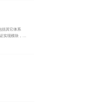
包括其它体系
认证实现模块，
的强加进来的，准