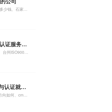
证的公司
格多少钱、石家庄
000认证费用大概
01认证服务怎
州ISO9000
认证、CE认证怎
费标准是什么相关
理与认证就业
向如何、cma
a未来就业方向、
详情可查看下方正