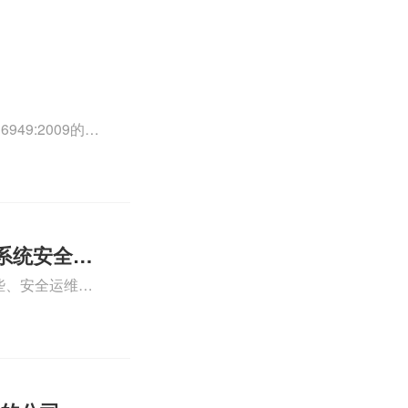
49:2009的外
0外审员、
正文！
系统安全运
些、安全运维服
运维服务资质认
iso体系认证知