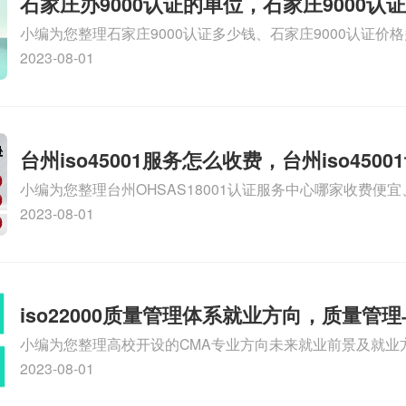
石家庄办9000认证的单位，石家庄9000认
小编为您整理石家庄9000认证多少钱、石家庄9000认证价
9000认证大概多少钱、石家庄9000认证价格贵吗、石家庄9
2023-08-01
多钱相关iso体系认证知识，详情可查看下方正文！
台州iso45001服务怎么收费，台州iso450
小编为您整理台州OHSAS18001认证服务中心哪家收费便宜、台
么收费
认证，哪个咨询公司服务好、台州CE认证,台州机械机电CE
2023-08-01
么收费、温州科普ISO45001职业健康安全管理体系认证收
iso体系认证知识，详情可查看下方正文！
iso22000质量管理体系就业方向，质量管
小编为您整理高校开设的CMA专业方向未来就业前景及就业方
方向
就业方向有哪些、国际质量认证专业的就业方向、cpa和cm
2023-08-01
大学生考完cma，就哪些就业方向相关iso体系认证知识，