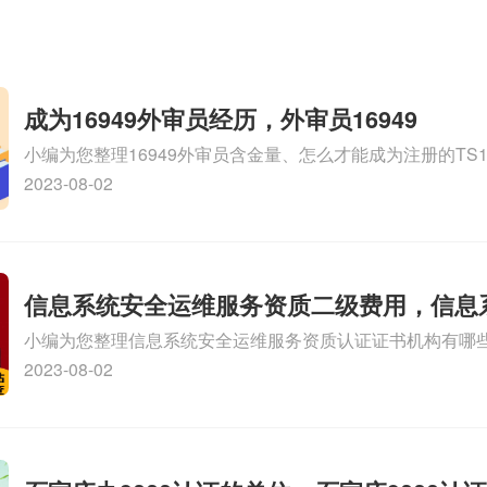
成为16949外审员经历，外审员16949
小编为您整理16949外审员含金量、怎么才能成为注册的TS169
审员、我也想16949外审员，不过不了解具体情况、iso900
2023-08-02
SA8000外审员培训相关iso体系认证知识，详情可查看下方
信息系统安全运维服务资质二级费用，信息
小编为您整理信息系统安全运维服务资质认证证书机构有哪
维服务资质二级
务资质的费用是多少啊、安全运维服务资质哪家便宜、安全
2023-08-02
证哪家效率高、信息系统安全集成服务资质认证的申请书相关
识，详情可查看下方正文！