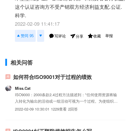
这个认证咨询方不受产销双方经济利益支配.公证.
科学.
2022-02-09 11:41:17
举报
赞同 95
写评论
收藏
分享
相关问答
如何符合ISO9001对于过程的绩效
Miss.Cat
ISO9000：2000条款2.4过程方法描述到："任何使用资源将输
入转化为输出的活动或一组活动可视为一个过程。为使组织有
效运行，必须识别和管理许多相互关联和相互作用的过程。通
2022-02-09 10:30:01
1229查看
2回答
常，一个过程的输出将直接成为下一过程的输入。系统地识别
和管理组织内所应用的过程，特别是这些过程之间的相互...