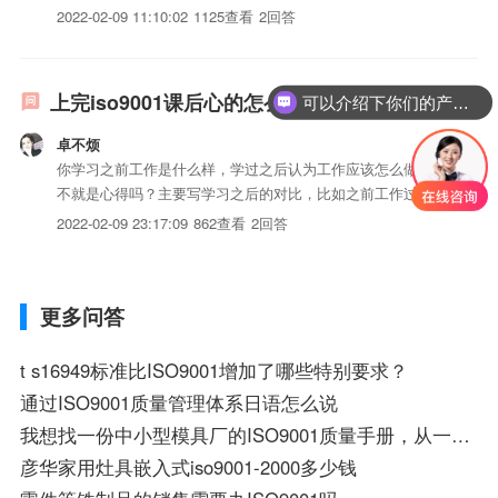
顾客满意.随着iso体系证书经济的不断扩大和日益国际化.为提
2022-02-09 11:10:02
1125查看
2回答
高iso三体系认证的信誉.减少重复检验.削弱和消除贸易技术壁
垒.维护生产者.经销者.用户和消费者...
上完iso9001课后心的怎么写
可以介绍下你们的产品么？
卓不烦
你学习之前工作是什么样，学过之后认为工作应该怎么做，这
不就是心得吗？主要写学习之后的对比，比如之前工作过程
中，从来没有从体系的角度考虑问题，自从学习之
2022-02-09 23:17:09
862查看
2回答
后。。。。。
更多问答
t s16949标准比ISO9001增加了哪些特别要求？
通过ISO9001质量管理体系日语怎么说
我想找一份中小型模具厂的ISO9001质量手册，从一到四阶的都 要
彦华家用灶具嵌入式iso9001-2000多少钱