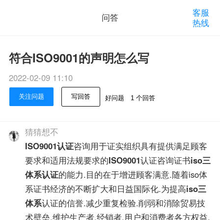
客服
问答
热线
符合ISO9001的声明怎么写
2022-02-09 11:10
关注问题
写回答
好问题
1 个回答
猜猜想不
ISO9001认证
咨询用于证实组织具有提供满足顾客
要求和适用法规要求的
ISO9001
认证咨询证书
iso三
体系认证
的能力.目的在于增进顾客满意.随着iso体
系证书经济的不断扩大和日益国际化.为提高
iso三
体系
认证的信誉.减少重复检验.削弱和消除贸易技
术壁垒.维护生产者.经销者.用户和消费者各方权益,