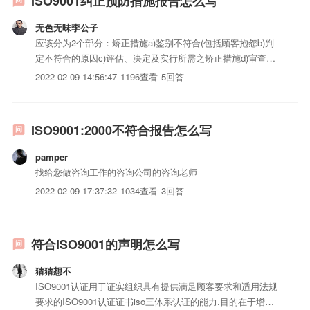
ISO9001纠正预防措施报告怎么写
无色无味李公子
应该分为2个部分：矫正措施a)鉴别不符合(包括顾客抱怨b)判
定不符合的原因c)评估、决定及实行所需之矫正措施d)审查所
采取措施的有效性，并送交管理审查预防措施-决定潜在不符
2022-02-09 14:56:47
1196查看
5回答
合事项及原因-评估措施的需求以预防不符合之发生-决定及实
行所需之措施-记录所采取措施的结果-审查所采取之预防...
ISO9001:2000不符合报告怎么写
pamper
找给您做咨询工作的咨询公司的咨询老师
2022-02-09 17:37:32
1034查看
3回答
符合ISO9001的声明怎么写
猜猜想不
ISO9001认证用于证实组织具有提供满足顾客要求和适用法规
要求的ISO9001认证证书iso三体系认证的能力.目的在于增进