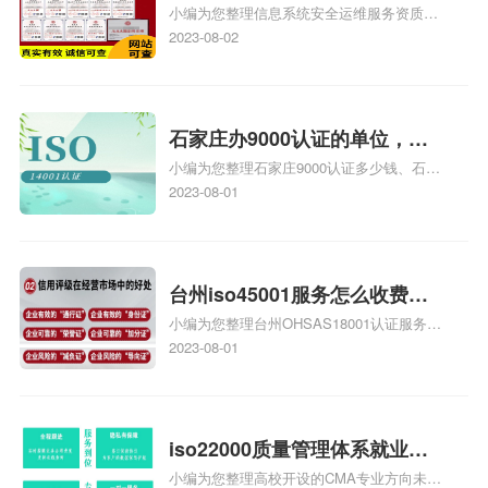
小编为您整理信息系统安全运维服务资质认
级费用，信息系统安全运维服
证证书机构有哪些、安全运维服务资质的费
2023-08-02
务资质二级
用是多少啊、安全运维服务资质哪家便宜、
安全运维服务资质认证哪家效率高、信息系
统安全集成服务资质认证的申请书相关iso
体系认证知识，详情可查看下方正文！
石家庄办9000认证的单位，石
小编为您整理石家庄9000认证多少钱、石家
家庄9000认证的公司
庄9000认证价格多少钱、石家庄9000认证
2023-08-01
大概多少钱、石家庄9000认证价格贵吗、石
家庄9000认证费用大概多钱相关iso体系认
证知识，详情可查看下方正文！
台州iso45001服务怎么收费，
小编为您整理台州OHSAS18001认证服务中
台州iso45001认证服务怎么收
心哪家收费便宜、台州ISO9000认证，哪个
2023-08-01
费
咨询公司服务好、台州CE认证,台州机械机
电CE认证、CE认证怎么收费、温州科普
ISO45001职业健康安全管理体系认证收费
标准是什么相关iso体系认证知识，详情可
iso22000质量管理体系就业方
查看下方正文！
小编为您整理高校开设的CMA专业方向未来
向，质量管理与认证就业方向