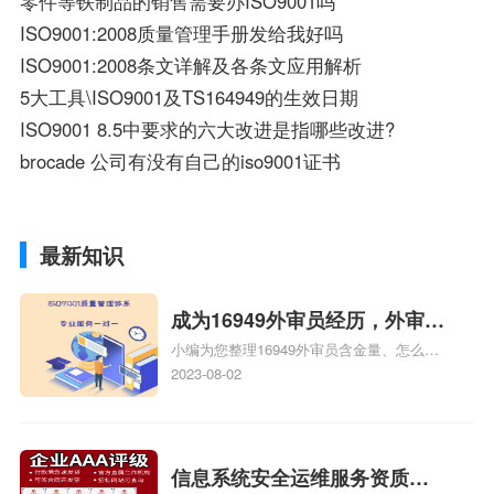
零件等铁制品的销售需要办ISO9001吗
ISO9001:2008质量管理手册发给我好吗
ISO9001:2008条文详解及各条文应用解析
5大工具\ISO9001及TS164949的生效日期
ISO9001 8.5中要求的六大改进是指哪些改进?
brocade 公司有没有自己的iso9001证书
最新知识
成为16949外审员经历，外审员
小编为您整理16949外审员含金量、怎么才
16949
能成为注册的TS16949:2009的外审员、我
2023-08-02
也想16949外审员，不过不了解具体情况、
iso9000外审员、SA8000外审员培训相关
iso体系认证知识，详情可查看下方正文！
信息系统安全运维服务资质二