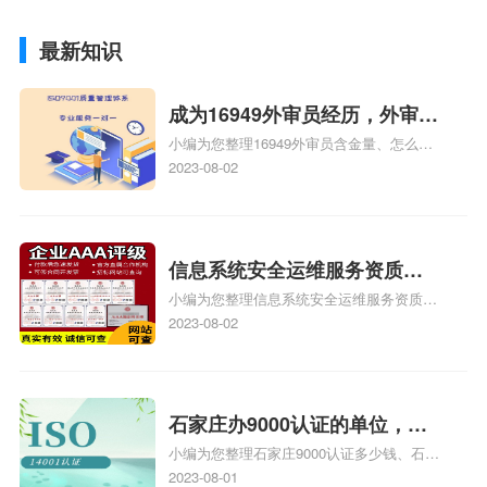
最新知识
成为16949外审员经历，外审员
小编为您整理16949外审员含金量、怎么才
16949
能成为注册的TS16949:2009的外审员、我
2023-08-02
也想16949外审员，不过不了解具体情况、
iso9000外审员、SA8000外审员培训相关
iso体系认证知识，详情可查看下方正文！
信息系统安全运维服务资质二
小编为您整理信息系统安全运维服务资质认
级费用，信息系统安全运维服
证证书机构有哪些、安全运维服务资质的费
2023-08-02
务资质二级
用是多少啊、安全运维服务资质哪家便宜、
安全运维服务资质认证哪家效率高、信息系
统安全集成服务资质认证的申请书相关iso
体系认证知识，详情可查看下方正文！
石家庄办9000认证的单位，石
小编为您整理石家庄9000认证多少钱、石家
家庄9000认证的公司
庄9000认证价格多少钱、石家庄9000认证
2023-08-01