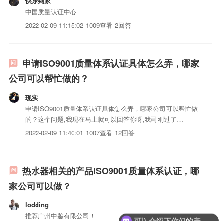
快乐到家
中国质量认证中心
2022-02-09 11:15:02
1009查看
2回答
申请ISO9001质量体系认证具体怎么弄，哪家
公司可以帮忙做的？
现实
申请ISO9001质量体系认证具体怎么弄，哪家公司可以帮忙做
的？这个问题,我现在马上就可以回答你呀,我司刚过了
ISO9001质量体系认证;有一个中文证书一个英文证书,出口内
2022-02-09 11:40:01
1007查看
12回答
销都可以用的;具体的话,您可以联系一下,通标公司(永康办);我
司是他们做的,服务很到位;
热水器相关的产品ISO9001质量体系认证，哪
家公司可以做？
lodding
推荐广州中鉴有限公司！
可以介绍下你们的产品么？