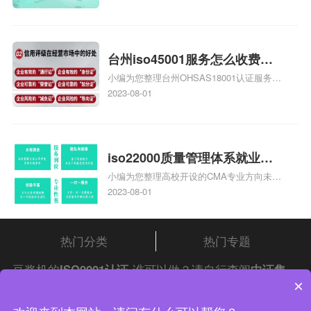
大概多少钱、石家庄9000认证价格贵吗、石
家庄9000认证费用大概多钱相关iso体系认
证知识，详情可查看下方正文！
台州iso45001服务怎么收费，
小编为您整理台州OHSAS18001认证服务中
台州iso45001认证服务怎么收
心哪家收费便宜、台州ISO9000认证，哪个
2023-08-01
费
咨询公司服务好、台州CE认证,台州机械机
电CE认证、CE认证怎么收费、温州科普
ISO45001职业健康安全管理体系认证收费
标准是什么相关iso体系认证知识，详情可
iso22000质量管理体系就业方
查看下方正文！
小编为您整理高校开设的CMA专业方向未来
向，质量管理与认证就业方向
就业前景及就业方向如何、cma就业方向有
2023-08-01
哪些、国际质量认证专业的就业方向、cpa
和cma未来就业方向、大学生考完cma，就
哪些就业方向相关iso体系认证知识，详情
热门分类
热门专题
可查看下方正文！
豆浆机的
ISO9001认证
谁可以做？请自行查阅
中证集
×
团
iso认证
问答频道！
中证集团体系认证 版权所有 Copyright © 2022