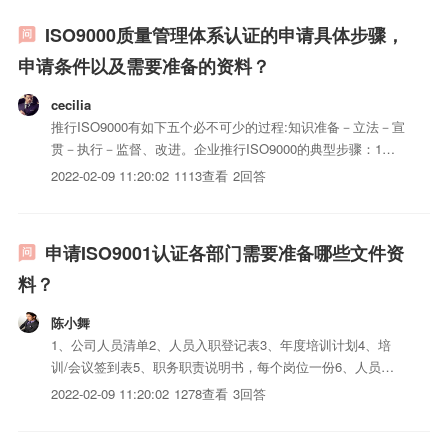
ISO9000质量管理体系认证的申请具体步骤，
申请条件以及需要准备的资料？
cecilia
推行ISO9000有如下五个必不可少的过程:知识准备－立法－宣
贯－执行－监督、改进。企业推行ISO9000的典型步骤：1、
企业原有质量体系识别、诊断2、任命管理者代表、组建
2022-02-09 11:20:02
1113查看
2回答
ISO9000推行组织3、制订目标及激励措施；4、各级人员接受
必要的管理意识和质量意识训练；5、ISO900...
申请ISO9001认证各部门需要准备哪些文件资
料？
陈小舞
1、公司人员清单2、人员入职登记表3、年度培训计划4、培
训/会议签到表5、职务职责说明书，每个岗位一份6、人员需
求申请表7、培训需求申请表8、iso三体系认证清单（一、
2022-02-09 11:20:02
1278查看
3回答
二、三阶iso三体系认证，不清楚可以问武汉迭世信息公司专
业人员）9、iso三体系认证分发记录表（部门主管签名）1...