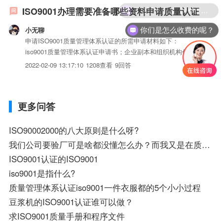
可以介绍下你们的产品么？
ISO9001办理需要准备哪些资料申请质量认证
你们是怎么收费的呢？
小无聊
申请ISO9001质量管理体系认证的所需申请材料如下：
iso9001质量管理体系认证申请书；企业副本和组织机构代码
证的复印件；质量手册及程序iso三体系认证；企业iso三体系
2022-02-09 13:17:10
1208查看
9回答
认证和服务流程说明书；企业基本情况及员工情况。此外，一
般申请步骤如下：准备申请材料；提出认证申请并提交申请...
更多问答
ISO90002000的八大原则是什么呀?
我们公司要验厂可是啥都没懂怎么办？而我又是在质检部。到时问我ISO9000怎么办？谁有有关内容。请发于我吧
ISO9001认证的ISO9001
iso9001是指什么?
质量管理体系认证iso9001一件衣服都的5个小小过程
豆浆机的ISO9001认证谁可以做？
求ISO9001质量手册和程序文件