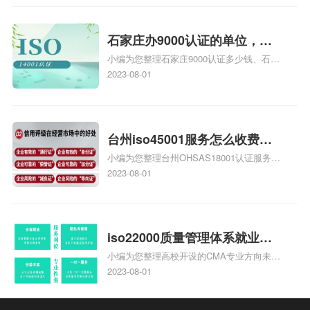
安全运维服务资质认证哪家效率高、信息系
统安全集成服务资质认证的申请书相关iso
体系认证知识，详情可查看下方正文！
石家庄办9000认证的单位，石
小编为您整理石家庄9000认证多少钱、石家
家庄9000认证的公司
庄9000认证价格多少钱、石家庄9000认证
2023-08-01
大概多少钱、石家庄9000认证价格贵吗、石
家庄9000认证费用大概多钱相关iso体系认
证知识，详情可查看下方正文！
台州iso45001服务怎么收费，
小编为您整理台州OHSAS18001认证服务中
台州iso45001认证服务怎么收
心哪家收费便宜、台州ISO9000认证，哪个
2023-08-01
费
咨询公司服务好、台州CE认证,台州机械机
电CE认证、CE认证怎么收费、温州科普
ISO45001职业健康安全管理体系认证收费
标准是什么相关iso体系认证知识，详情可
iso22000质量管理体系就业方
查看下方正文！
小编为您整理高校开设的CMA专业方向未来
向，质量管理与认证就业方向
就业前景及就业方向如何、cma就业方向有
2023-08-01
哪些、国际质量认证专业的就业方向、cpa
和cma未来就业方向、大学生考完cma，就