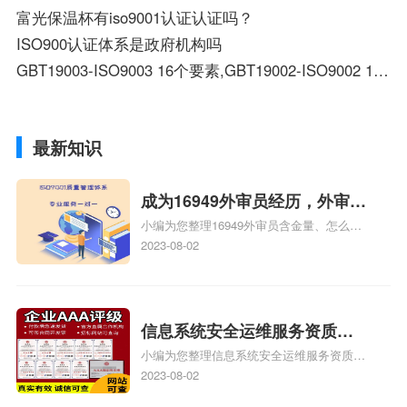
富光保温杯有iso9001认证认证吗？
ISO900认证体系是政府机构吗
GBT19003-ISO9003 16个要素,GBT19002-ISO9002 19个要素 分别是什么？
最新知识
成为16949外审员经历，外审员
小编为您整理16949外审员含金量、怎么才
16949
能成为注册的TS16949:2009的外审员、我
2023-08-02
也想16949外审员，不过不了解具体情况、
iso9000外审员、SA8000外审员培训相关
iso体系认证知识，详情可查看下方正文！
信息系统安全运维服务资质二
小编为您整理信息系统安全运维服务资质认
级费用，信息系统安全运维服
证证书机构有哪些、安全运维服务资质的费
2023-08-02
务资质二级
用是多少啊、安全运维服务资质哪家便宜、