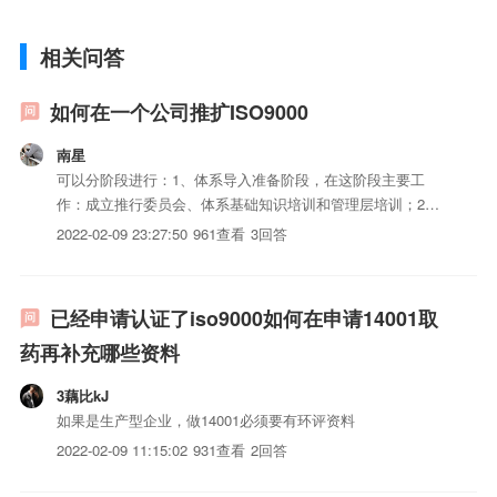
相关问答
如何在一个公司推扩ISO9000
南星
可以分阶段进行：1、体系导入准备阶段，在这阶段主要工
作：成立推行委员会、体系基础知识培训和管理层培训；2、
体系建立阶段，主要工作：制定和发放体系iso三体系认证
2022-02-09 23:27:50
961查看
3回答
（手册、程序和作业指导书以及表格汇总）组织全员学习体系
iso三体系认证；3、体系执行阶段，主要工作：质量管理体系
试运行、...
已经申请认证了iso9000如何在申请14001取
药再补充哪些资料
3藕比kJ
如果是生产型企业，做14001必须要有环评资料
2022-02-09 11:15:02
931查看
2回答