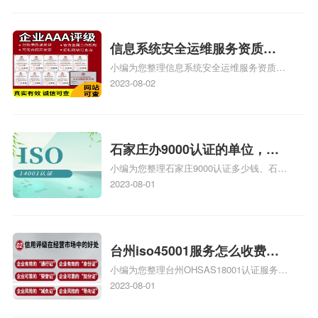
iso9000外审员、SA8000外审员培训相关
iso体系认证知识，详情可查看下方正文！
信息系统安全运维服务资质二
小编为您整理信息系统安全运维服务资质认
级费用，信息系统安全运维服
证证书机构有哪些、安全运维服务资质的费
2023-08-02
务资质二级
用是多少啊、安全运维服务资质哪家便宜、
安全运维服务资质认证哪家效率高、信息系
统安全集成服务资质认证的申请书相关iso
体系认证知识，详情可查看下方正文！
石家庄办9000认证的单位，石
小编为您整理石家庄9000认证多少钱、石家
家庄9000认证的公司
庄9000认证价格多少钱、石家庄9000认证
2023-08-01
大概多少钱、石家庄9000认证价格贵吗、石
家庄9000认证费用大概多钱相关iso体系认
证知识，详情可查看下方正文！
台州iso45001服务怎么收费，
小编为您整理台州OHSAS18001认证服务中
台州iso45001认证服务怎么收
心哪家收费便宜、台州ISO9000认证，哪个
2023-08-01
费
咨询公司服务好、台州CE认证,台州机械机
电CE认证、CE认证怎么收费、温州科普