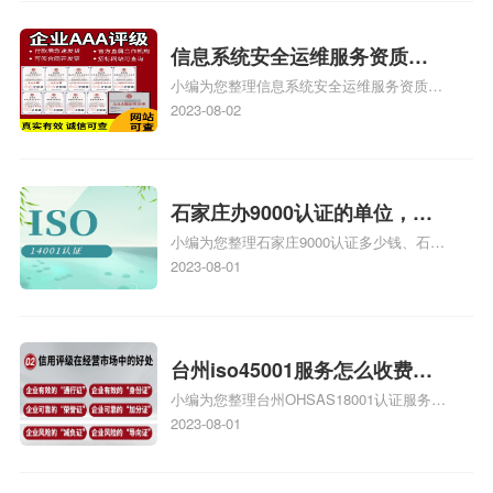
iso9000外审员、SA8000外审员培训相关
iso体系认证知识，详情可查看下方正文！
信息系统安全运维服务资质二
小编为您整理信息系统安全运维服务资质认
级费用，信息系统安全运维服
证证书机构有哪些、安全运维服务资质的费
2023-08-02
务资质二级
用是多少啊、安全运维服务资质哪家便宜、
安全运维服务资质认证哪家效率高、信息系
统安全集成服务资质认证的申请书相关iso
体系认证知识，详情可查看下方正文！
石家庄办9000认证的单位，石
小编为您整理石家庄9000认证多少钱、石家
家庄9000认证的公司
庄9000认证价格多少钱、石家庄9000认证
2023-08-01
大概多少钱、石家庄9000认证价格贵吗、石
家庄9000认证费用大概多钱相关iso体系认
证知识，详情可查看下方正文！
台州iso45001服务怎么收费，
小编为您整理台州OHSAS18001认证服务中
台州iso45001认证服务怎么收
心哪家收费便宜、台州ISO9000认证，哪个
2023-08-01
费
咨询公司服务好、台州CE认证,台州机械机
电CE认证、CE认证怎么收费、温州科普