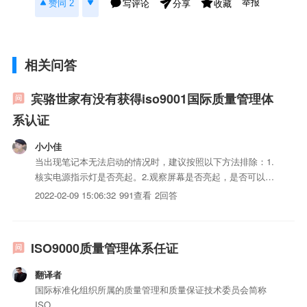
举报
赞同 2
写评论
收藏
分享
相关问答
宾骆世家有没有获得iso9001国际质量管理体
系认证
小小佳
当出现笔记本无法启动的情况时，建议按照以下方法排除：1.
核实电源指示灯是否亮起。2.观察屏幕是否亮起，是否可以看
到蓝色背景的三星其他体系画面。3.若可以看到三星其他体系
2022-02-09 15:06:32
991查看
2回答
画面，建议恢复BIOS默认设置，即开机出现三星其他体系画
面按F2进入BIOS，然后按F9，选择Yes，然后按F1...
ISO9000质量管理体系任证
翻译者
国际标准化组织所属的质量管理和质量保证技术委员会简称
ISO