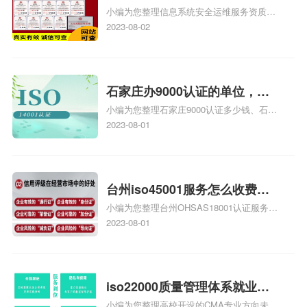
小编为您整理信息系统安全运维服务资质认
级费用，信息系统安全运维服
证证书机构有哪些、安全运维服务资质的费
2023-08-02
务资质二级
用是多少啊、安全运维服务资质哪家便宜、
安全运维服务资质认证哪家效率高、信息系
统安全集成服务资质认证的申请书相关iso
体系认证知识，详情可查看下方正文！
石家庄办9000认证的单位，石
小编为您整理石家庄9000认证多少钱、石家
家庄9000认证的公司
庄9000认证价格多少钱、石家庄9000认证
2023-08-01
大概多少钱、石家庄9000认证价格贵吗、石
家庄9000认证费用大概多钱相关iso体系认
证知识，详情可查看下方正文！
台州iso45001服务怎么收费，
小编为您整理台州OHSAS18001认证服务中
台州iso45001认证服务怎么收
心哪家收费便宜、台州ISO9000认证，哪个
2023-08-01
费
咨询公司服务好、台州CE认证,台州机械机
电CE认证、CE认证怎么收费、温州科普
ISO45001职业健康安全管理体系认证收费
标准是什么相关iso体系认证知识，详情可
iso22000质量管理体系就业方
查看下方正文！
小编为您整理高校开设的CMA专业方向未来