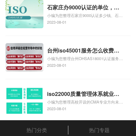
体系认证知识，详情可查看下方正文！
石家庄办9000认证的单位，石
小编为您整理石家庄9000认证多少钱、石家
家庄9000认证的公司
庄9000认证价格多少钱、石家庄9000认证
2023-08-01
大概多少钱、石家庄9000认证价格贵吗、石
家庄9000认证费用大概多钱相关iso体系认
证知识，详情可查看下方正文！
台州iso45001服务怎么收费，
小编为您整理台州OHSAS18001认证服务中
台州iso45001认证服务怎么收
心哪家收费便宜、台州ISO9000认证，哪个
2023-08-01
费
咨询公司服务好、台州CE认证,台州机械机
电CE认证、CE认证怎么收费、温州科普
ISO45001职业健康安全管理体系认证收费
标准是什么相关iso体系认证知识，详情可
iso22000质量管理体系就业方
查看下方正文！
小编为您整理高校开设的CMA专业方向未来
向，质量管理与认证就业方向
就业前景及就业方向如何、cma就业方向有
2023-08-01
哪些、国际质量认证专业的就业方向、cpa
和cma未来就业方向、大学生考完cma，就
哪些就业方向相关iso体系认证知识，详情
热门分类
热门专题
可查看下方正文！