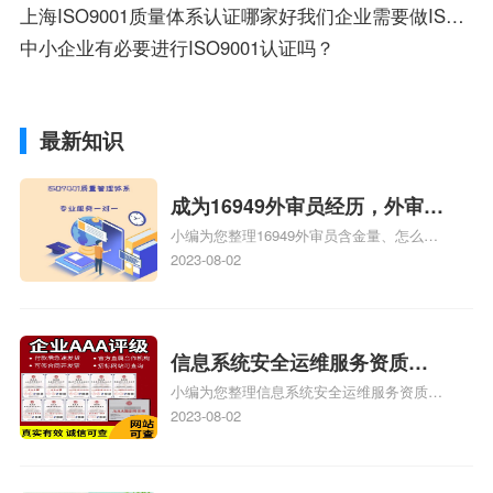
上海ISO9001质量体系认证哪家好我们企业需要做ISO9001质量管理体系认证
中小企业有必要进行ISO9001认证吗？
最新知识
成为16949外审员经历，外审员
小编为您整理16949外审员含金量、怎么才
16949
能成为注册的TS16949:2009的外审员、我
2023-08-02
也想16949外审员，不过不了解具体情况、
iso9000外审员、SA8000外审员培训相关
iso体系认证知识，详情可查看下方正文！
信息系统安全运维服务资质二
小编为您整理信息系统安全运维服务资质认
级费用，信息系统安全运维服
证证书机构有哪些、安全运维服务资质的费
2023-08-02
务资质二级
用是多少啊、安全运维服务资质哪家便宜、
安全运维服务资质认证哪家效率高、信息系
统安全集成服务资质认证的申请书相关iso