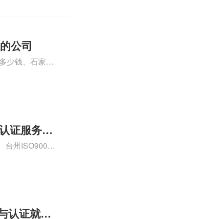
iso体系认证知
证的公司
格多少钱、石家庄
000认证费用大概
01认证服务怎
州ISO9000
认证、CE认证怎
费标准是什么相关
理与认证就业