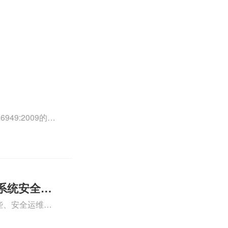
49:2009的外
0外审员、
正文！
系统安全运
些、安全运维服
运维服务资质认