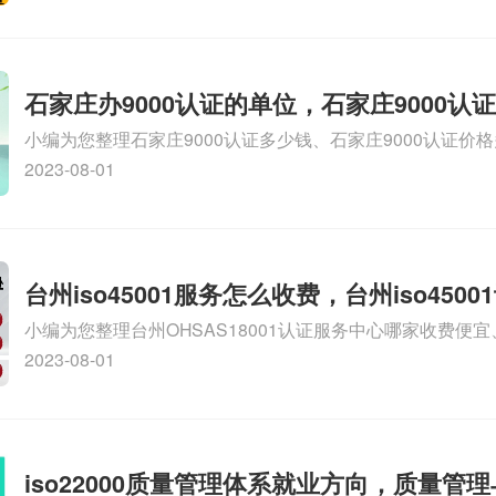
证哪家效率高、信息系统安全集成服务资质认证的申请书相关
识，详情可查看下方正文！
石家庄办9000认证的单位，石家庄9000认
小编为您整理石家庄9000认证多少钱、石家庄9000认证价
9000认证大概多少钱、石家庄9000认证价格贵吗、石家庄9
2023-08-01
多钱相关iso体系认证知识，详情可查看下方正文！
台州iso45001服务怎么收费，台州iso450
小编为您整理台州OHSAS18001认证服务中心哪家收费便宜、台
么收费
认证，哪个咨询公司服务好、台州CE认证,台州机械机电CE
2023-08-01
么收费、温州科普ISO45001职业健康安全管理体系认证收
iso体系认证知识，详情可查看下方正文！
iso22000质量管理体系就业方向，质量管