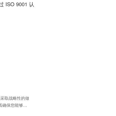
 ISO 9001 认
系采取战略性的做
践确保您能够实
使用管理体系的竞