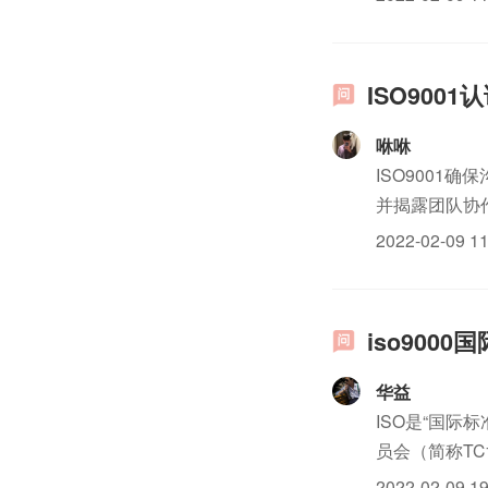
此，在一个组织
ISO900
咻咻
ISO900
并揭露团队协作
得到考虑和满
2022-02-09 11
际贸易壁垒许多国
iso90
华益
ISO是“国际
员会（简称T
1、有利于组
2022-02-09 19