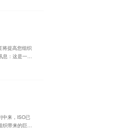
证将提高您组织
讯息：这是一家
量管理体系并通
中来，ISO已
组织带来的巨大
的必然之物。因