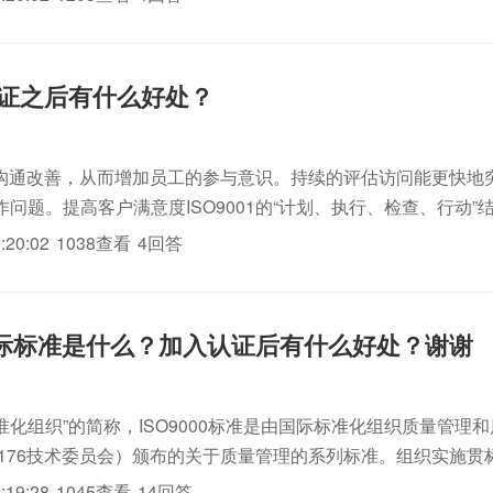
或一个...
1认证之后有什么好处？
1确保沟通改善，从而增加员工的参与意识。持续的评估访问能更快地
问题。提高客户满意度ISO9001的“计划、执行、检查、行动”
足。此外还有以下方面几个好处：获得了国际贸易绿卡——“通行
:20:02
1038查看
4回答
...
00国际标准是什么？加入认证后有什么好处？谢谢
标准化组织”的简称，ISO9000标准是由国际标准化组织质量管理
C176技术委员会）颁布的关于质量管理的系列标准。组织实施贯
织提高市场竞争力；2、在iso三体系认证品质竞争中永远立于不
:19:28
1045查看
14回答