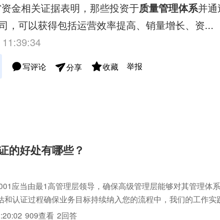
省资金相关证据表明，那些投资于
质量管理体系
并通过
司，可以获得包括运营效率提高、销量增长、资...
 11:39:34
举报
写评论
收藏
分享
1认证的好处有哪些？
O9001应当由最1高管理层领导，确保高级管理层能够对其管理体
估和认证过程确保业务目标持续纳入您的流程中，我们的工作实
化。改进企业绩效ISO9001帮助您的管理者提高组织绩效，将不
:20:02
909查看
2回答