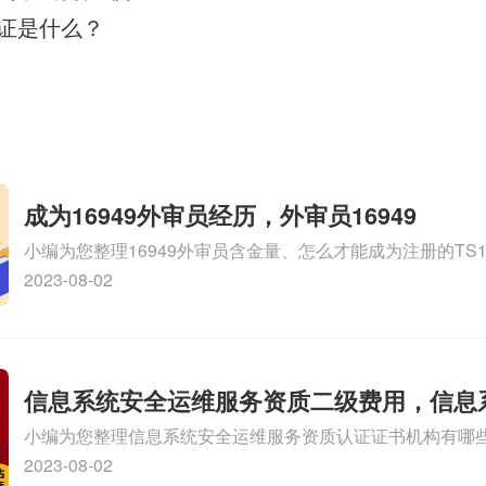
量认证是什么？
成为16949外审员经历，外审员16949
小编为您整理16949外审员含金量、怎么才能成为注册的TS169
审员、我也想16949外审员，不过不了解具体情况、iso900
2023-08-02
SA8000外审员培训相关iso体系认证知识，详情可查看下方
信息系统安全运维服务资质二级费用，信息
小编为您整理信息系统安全运维服务资质认证证书机构有哪
维服务资质二级
务资质的费用是多少啊、安全运维服务资质哪家便宜、安全
2023-08-02