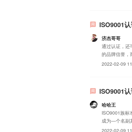
争对手抛于身后
ISO900
济杰哥哥
通过认证，还
的品牌信誉，
致力于实现高
2022-02-09 11
过ISO9001认
ISO900
哈哈王
ISO9001
成为—个名副
的实际利益之
2022-02-09 11