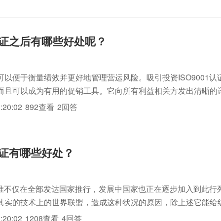
。通...
1认证之后有哪些好处呢？
可以便于衡量绩效并更好地管理营运风险。吸引投资ISO9001认
而且可以成为有用的促销工具。它向所有利益相关方发出清晰的
标准和持续改进的公司。节省资金相关证据表明，那些投资于质
:20:02
892查看
2回答
证的公司，...
1认证有哪些好处？
族标准不仅在全部发达国家推行，发展中国家也正在逐步加入到此行列
其实的技术上的世界联盟，造成这种状况的原因，除上述它能给
外，更为深刻的原因在于ISO9000族标准是人类文明发展过程中
:20:02
1208查看
4回答