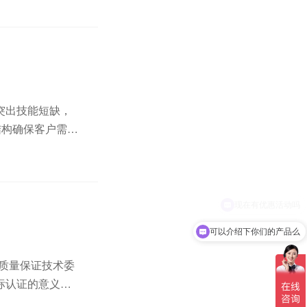
突出技能短缺，
结构确保客户需求
证”，消除了国
可以介绍下你们的产品么
和质量保证技术委
标认证的意义：
败之地；3、有利