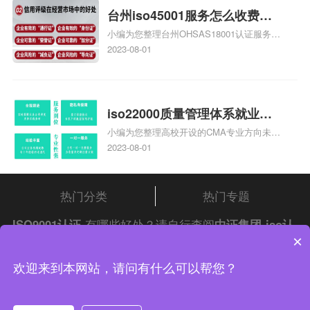
台州iso45001服务怎么收费，
小编为您整理台州OHSAS18001认证服务中
台州iso45001认证服务怎么收
心哪家收费便宜、台州ISO9000认证，哪个
2023-08-01
费
咨询公司服务好、台州CE认证,台州机械机
电CE认证、CE认证怎么收费、温州科普
ISO45001职业健康安全管理体系认证收费
标准是什么相关iso体系认证知识，详情可
iso22000质量管理体系就业方
查看下方正文！
小编为您整理高校开设的CMA专业方向未来
向，质量管理与认证就业方向
就业前景及就业方向如何、cma就业方向有
2023-08-01
哪些、国际质量认证专业的就业方向、cpa
和cma未来就业方向、大学生考完cma，就
哪些就业方向相关iso体系认证知识，详情
热门分类
热门专题
可查看下方正文！
ISO9001认证
有哪些好处？请自行查阅
中证集团
iso认
×
证
问答频道！
中证集团体系认证 版权所有 Copyright © 2022
欢迎来到本网站，请问有什么可以帮您？
渝ICP备2021005902号-4
渝公网安备 50010502003954号