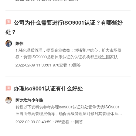
甚至超越顾客要求，并通过顾客满意的测量来获取顾客满意程
序的感受，以不断提高公司在顾客心中的地位，增强顾客的信
心；...
公司为什么需要进行ISO9001认证？有哪些好
处？
陈伟
1.强化品质管理，提高企业效益；增强客户信心，扩大市场份
额：负责ISO9000品质体系认证的认证机构都是经过国家认可
机构认可的权威机构，对企业的品质体系的审核是非常严格
2022-02-09 11:30:01
970查看
10回答
的。这样，对于企业内部来说，可按照经过严格审核的国际标
准化的品质体系进行品质管理，真正达到法治化、科学化的要
求，...
办理iso9001认证有什么好处
阿龙坎坷少年路
转载以下资料供参考办理iso9001认证好处竞争优势ISO9001
应当由最高管理层领导，确保高级管理层能够对其管理体系采
取战略性的做法。我们的评估和认证过程确保业务目标持续纳
2022-02-09 22:40:59
1255查看
11回答
入您的流程中，我们的工作实践确保您能够实现资产最大化。
改进企业绩效ISO9001帮助您的管理者提高组织绩效...