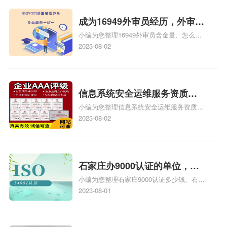
成为16949外审员经历，外审员
小编为您整理16949外审员含金量、怎么才
16949
能成为注册的TS16949:2009的外审员、我
2023-08-02
也想16949外审员，不过不了解具体情况、
iso9000外审员、SA8000外审员培训相关
iso体系认证知识，详情可查看下方正文！
信息系统安全运维服务资质二
小编为您整理信息系统安全运维服务资质认
级费用，信息系统安全运维服
证证书机构有哪些、安全运维服务资质的费
2023-08-02
务资质二级
用是多少啊、安全运维服务资质哪家便宜、
安全运维服务资质认证哪家效率高、信息系
统安全集成服务资质认证的申请书相关iso
体系认证知识，详情可查看下方正文！
石家庄办9000认证的单位，石
小编为您整理石家庄9000认证多少钱、石家
家庄9000认证的公司
庄9000认证价格多少钱、石家庄9000认证
2023-08-01
大概多少钱、石家庄9000认证价格贵吗、石
家庄9000认证费用大概多钱相关iso体系认
证知识，详情可查看下方正文！