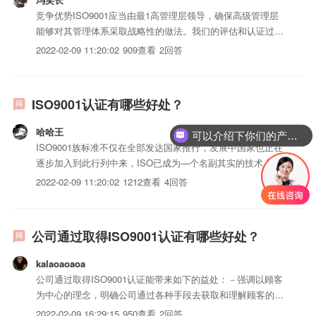
竞争优势ISO9001应当由最1高管理层领导，确保高级管理层
能够对其管理体系采取战略性的做法。我们的评估和认证过程
确保业务目标持续纳入您的流程中，我们的工作实践确保您能
2022-02-09 11:20:02
909查看
2回答
够实现资产最1大化。改进企业绩效ISO9001帮助您的管理者
提高组织绩效，将不使用管理体系的竞争对手抛于身后。通...
ISO9001认证有哪些好处？
哈哈王
可以介绍下你们的产品么？
ISO9001族标准不仅在全部发达国家推行，发展中国家也正在
逐步加入到此行列中来，ISO已成为—个名副其实的技术上的
世界联盟，造成这种状况的原因，除上述它能给组织带来的巨
2022-02-09 11:20:02
1212查看
4回答
大的实际利益之外，更为深刻的原因在于ISO9000族标准是人
类文明发展过程中的必然之物。因此，在一个组织或一个...
公司通过取得ISO9001认证有哪些好处？
kalaoaoaoa
公司通过取得ISO9001认证能带来如下的益处：－强调以顾客
为中心的理念，明确公司通过各种手段去获取和理解顾客的要
求，确定顾客要求，通过体系中各个过程的运作满足顾客要求
2022-02-09 16:29:15
950查看
2回答