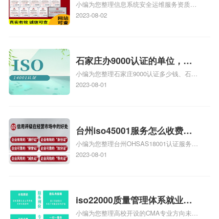
小编为您整理信息系统安全运维服务资质认
级费用，信息系统安全运维服
证证书机构有哪些、安全运维服务资质的费
2023-08-02
务资质二级
用是多少啊、安全运维服务资质哪家便宜、
安全运维服务资质认证哪家效率高、信息系
统安全集成服务资质认证的申请书相关iso
体系认证知识，详情可查看下方正文！
石家庄办9000认证的单位，石
小编为您整理石家庄9000认证多少钱、石家
家庄9000认证的公司
庄9000认证价格多少钱、石家庄9000认证
2023-08-01
大概多少钱、石家庄9000认证价格贵吗、石
家庄9000认证费用大概多钱相关iso体系认
证知识，详情可查看下方正文！
台州iso45001服务怎么收费，
小编为您整理台州OHSAS18001认证服务中
台州iso45001认证服务怎么收
心哪家收费便宜、台州ISO9000认证，哪个
2023-08-01
费
咨询公司服务好、台州CE认证,台州机械机
电CE认证、CE认证怎么收费、温州科普
ISO45001职业健康安全管理体系认证收费
标准是什么相关iso体系认证知识，详情可
iso22000质量管理体系就业方
查看下方正文！
小编为您整理高校开设的CMA专业方向未来
向，质量管理与认证就业方向