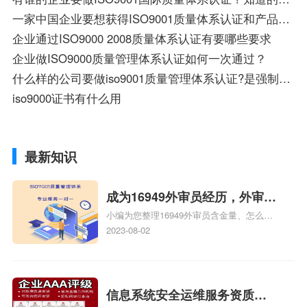
一家中国企业要想获得ISO9001质量体系认证和产品3C认证，有哪些途径，需要做哪些工作？
企业通过ISO9000 2008质量体系认证有要哪些要求
企业做ISO9000质量管理体系认证如何一次通过？
什么样的公司要做iso9001质量管理体系认证?是强制性的吗?对企业
iso9000证书有什么用
最新知识
成为16949外审员经历，外审员
小编为您整理16949外审员含金量、怎么才
16949
能成为注册的TS16949:2009的外审员、我
2023-08-02
也想16949外审员，不过不了解具体情况、
iso9000外审员、SA8000外审员培训相关
iso体系认证知识，详情可查看下方正文！
信息系统安全运维服务资质二