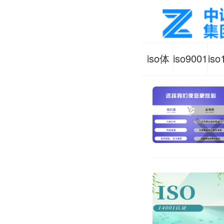
iso体
iso9001
iso
系认
质量管
环
证知
理体系
体
识
认证咨
咨
询