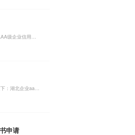
详情可查看下方正文！
AA级企业信用等
信招投标企业aaa
AA级信用企业资
方正文！
下：湖北企业aaa
、企业AAA认证的
相关iso体系认证知
证书申请