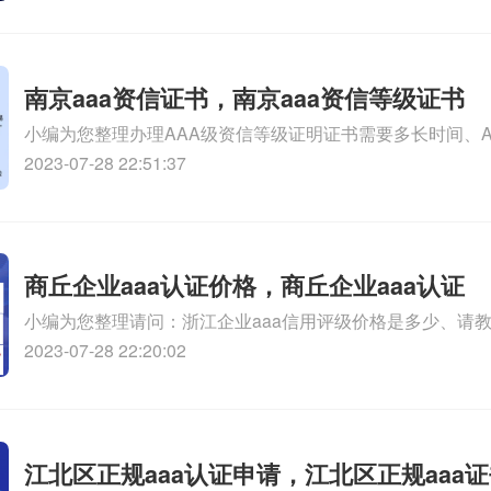
信用等级、aaa信用等级认证办理相关iso体系认证知识，
南京aaa资信证书，南京aaa资信等级证书
小编为您整理办理AAA级资信等级证明证书需要多长时间、A
级证书和AAA级企业资信等级证书怎么申办、怎么申请方圆资
2023-07-28 22:51:37
信用等级证书、AAA级信用企业资信等级认证作用是什么、A
信等级认证作用是什么相关iso体系认证知识，详情可查看下
商丘企业aaa认证价格，商丘企业aaa认证
小编为您整理请问：浙江企业aaa信用评级价格是多少、请教
信用评级价格多少钱、嘉定ISO认证高邮AAA认证价格是多少
2023-07-28 22:20:02
程序是什么如何申报AAA企业、塞尔曼西服商丘iso认证公司
识，详情可查看下方正文！
江北区正规aaa认证申请，江北区正规aaa