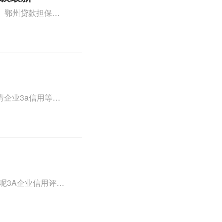
)、鄂州贷款担保公
准评级AAA信用等
文！
请企业3a信用等级
用等级认证有什么用
，详情可查看下方正
呢3A企业信用评级
什么、3a企业信用
！