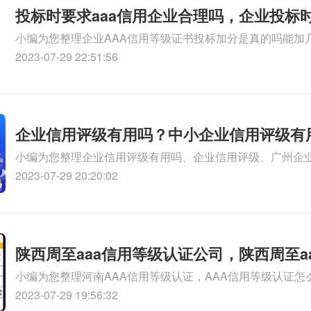
投标时要求aaa信用企业合理吗，企业投标
小编为您整理企业AAA信用等级证书投标加分是真的吗能加
时，需要信用报告和信用等级证书吗、投标需近10年守合同
2023-07-29 22:51:56
理吗、如何申请方圆资信招投标企业AAA信用评级，投标加
企业AAA信用评级能在投标中几分相关iso体系认证知识，
文！
企业信用评级有用吗？中小企业信用评级有
小编为您整理企业信用评级有用吗、企业信用评级、广州企
信用评级公司有哪些、云南白药企业信用评级、企业信用评
2023-07-29 20:20:02
iso体系认证知识，详情可查看下方正文！
陕西周至aaa信用等级认证公司，陕西周至a
小编为您整理河南AAA信用等级认证，AAA信用等级认证怎
证公司
等级认证哪个公司有实力、公司申请AAA信用等级认证要什么
2023-07-29 19:56:32