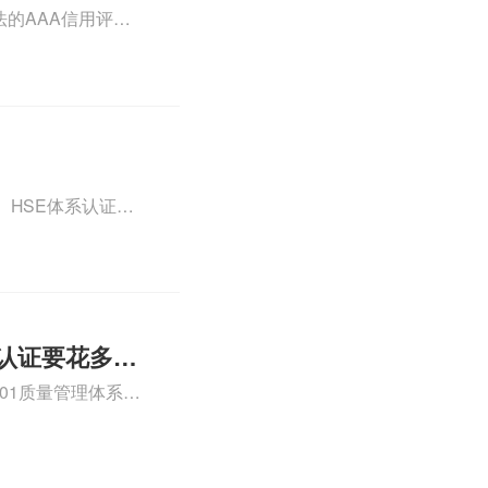
的AAA信用评级
SC认证在哪里申请
相关iso体系认证
、HSE体系认证书
书相关iso体系认证
认证要花多少
001质量管理体系认
花多少钱、新时代认
正文！