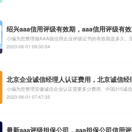
体系内审员培训价格相关iso体系认证知识，详情可查看下方
绍兴aaa信用评级有效期，aaa信用评级有
小编为您整理做AAA级信用企业评级证书的有效期是多久、
中心AAA信用评级是什么，AAA信用评级专业吗、美国信用
2023-08-01 09:30:04
中国是不是AAA信用评级、aaa信用评级怎样办理相关iso
查看下方正文！
北京企业诚信经理人认证费用，北京诚信经
小编为您整理安徽诚信企业认证需要多少费用、中国315诚
知道：上海诚信企业认证费用大概多钱、在线等：安徽诚信
2023-08-01 07:47:35
用、想问一下：湖北诚信企业认证费用贵不贵相关iso体系
看下方正文！
最新aaa评级担保公司，aaa担保公司信用