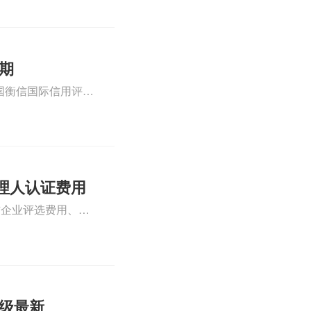
正文！
效期
国衡信国际信用评级
评级AAA是什么、
体系认证知识，详情可
理人认证费用
信企业评选费用、谁
企业认证需要多少费
认证知识，详情可查
评级最新