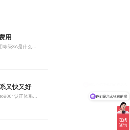
AA级企业认证相
费用
用等级3A是什么级
施工企业三体系认证
体系又快又好
o9001认证体系认
你们是怎么收费的呢
AA信用认证是什