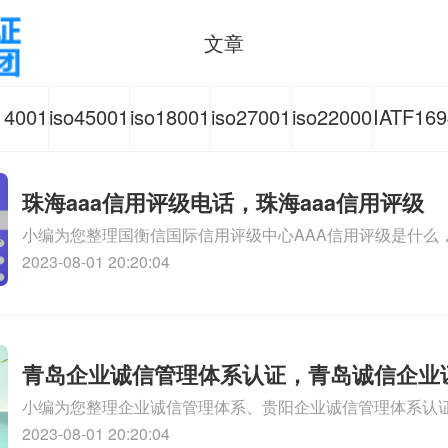
文章
14001
iso45001
iso18001
iso27001
iso22000
IATF169
境管理
职业健康
质量管理
信息安全
食品安全
汽车行
珠海aaa信用评级电话，珠海aaa信用评级
系认证
安全管理
体系认证
管理体系
管理体系
质量体
小编为您整理国衡信国际信用评级中心AAA信用评级是什么，
业吗、美国信用评级AAA是什么、中国是不是AAA信用评级、
2023-08-01 20:20:04
办理、如何办理AAA信用评级相关iso体系认证知识，详情
询
体系认证
咨询
认证咨询
认证咨询
认证咨
咨询
青岛企业诚信管理体系认证，青岛诚信企业
小编为您整理企业诚信管理体系、贵阳企业诚信管理体系认
管理体系认证培训哪家专业、诚信管理体系认证咨询企业哪
2023-08-01 20:20:04