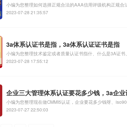
小编为您整理如何选择正规合法的AAA信用评级机构正规合法
机构特征、你好申请AAA信用可以直接申请AAA吗、请问F
2023-07-28 21:35:57
才正规、AAA信用体系申请、怎么申请办理AAA信用等级认证
知识，详情可查看下方正文！
3a体系认证书是指，3a体系认证证书是指
小编为您整理技术鉴定或者质量认证书指什、什么是3A证书
怎么办、什么是3A认证，3A企业证书怎么办、什么是3c认证
2023-07-28 17:55:12
知识，详情可查看下方正文！
企业三大管理体系认证要花多少钱，3a企业
小编为您整理现在做CMMI5认证，企业要花多少钱呀、iso9
钱
证需要花多少钱、自考cma要花多少钱、cmmi认证费用要
2023-07-27 22:50:03
证国军标要花多少钱相关iso体系认证知识，详情可查看下方