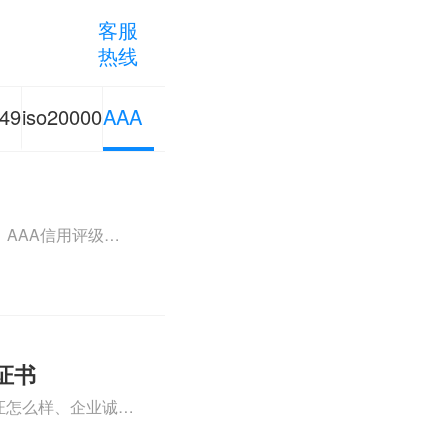
客服
热线
49
iso20000
AAA
业
信息技术
诚信
系
服务管理
企业
AAA信用评级专
aaa信用评级怎样
可查看下方正文！
询
体系认证
认证
咨询
咨询
证书
证怎么样、企业诚信
家好、企业诚信管理