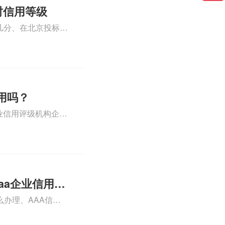
时信用等级
几分、在北京投标
重信用单位称号合
分、方圆资信招投标
详情可查看下方正
用吗？
业信用评级机构企业
级的评级方法相关
aa企业信用认
么办理、AAA信用
条件、企业AAA