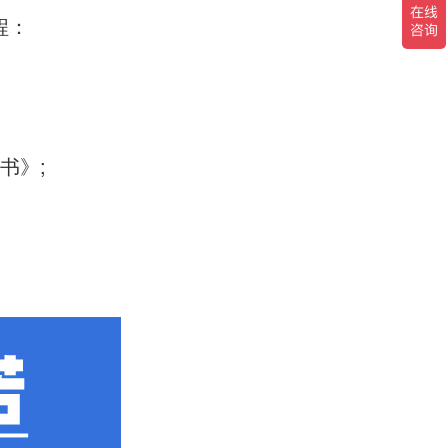
程：
书》;