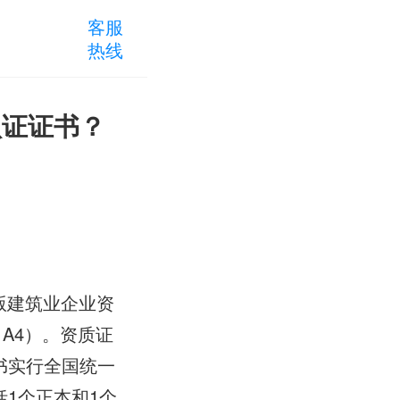
客服
热线
认证证书？
版建筑业企业资
m（A4）。资质证
书实行全国统一
1个正本和1个