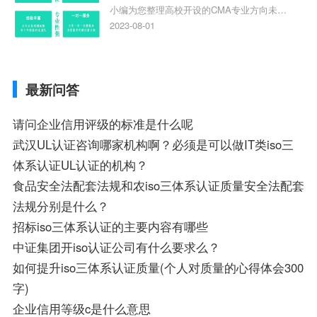
查看下方正文！
小编为您整理高校开设的CMA专业方向未来
向，质量管理与认证就业方向
就业前景及就业方向如何、cma就业方向有
2023-08-01
哪些、国际质量认证专业的就业方向、cpa
和cma未来就业方向、大学生考完cma，就
哪些就业方向相关iso体系认证知识，详情
最新问答
可查看下方正文！
请问企业信用评级的标准是什么呢
武汉UL认证咨询哪家机构啊？必须是可以做IT类iso三
体系认证UL认证的机构？
食品安全法配套法规和农iso三体系认证质量安全法配套
法规分别是什么？
招标iso三体系认证的主要内容有哪些
中证集团开iso认证公司有什么要求么？
如何提升iso三体系认证质量(个人对质量的心得体会300
字)
企业信用等级c是什么意思