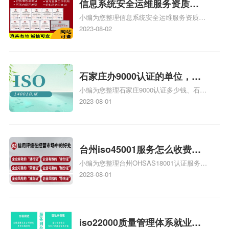
信息系统安全运维服务资质二
小编为您整理信息系统安全运维服务资质认
级费用，信息系统安全运维服
证证书机构有哪些、安全运维服务资质的费
2023-08-02
务资质二级
用是多少啊、安全运维服务资质哪家便宜、
安全运维服务资质认证哪家效率高、信息系
统安全集成服务资质认证的申请书相关iso
体系认证知识，详情可查看下方正文！
石家庄办9000认证的单位，石
小编为您整理石家庄9000认证多少钱、石家
家庄9000认证的公司
庄9000认证价格多少钱、石家庄9000认证
2023-08-01
大概多少钱、石家庄9000认证价格贵吗、石
家庄9000认证费用大概多钱相关iso体系认
证知识，详情可查看下方正文！
台州iso45001服务怎么收费，
小编为您整理台州OHSAS18001认证服务中
台州iso45001认证服务怎么收
心哪家收费便宜、台州ISO9000认证，哪个
2023-08-01
费
咨询公司服务好、台州CE认证,台州机械机
电CE认证、CE认证怎么收费、温州科普
ISO45001职业健康安全管理体系认证收费
标准是什么相关iso体系认证知识，详情可
iso22000质量管理体系就业方