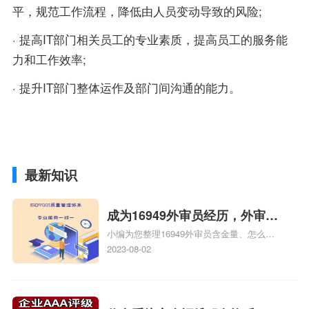
平，规范工作流程，降低由人员变动导致的风险;
· 提高IT部门相关员工的专业素质，提高员工的服务能
力和工作效率;
· 提升IT部门整体运作及部门间沟通的能力。
最新知识
成为16949外审员经历，外审员
小编为您整理16949外审员含金量、怎么才
16949
能成为注册的TS16949:2009的外审员、我
2023-08-02
也想16949外审员，不过不了解具体情况、
iso9000外审员、SA8000外审员培训相关
iso体系认证知识，详情可查看下方正文！