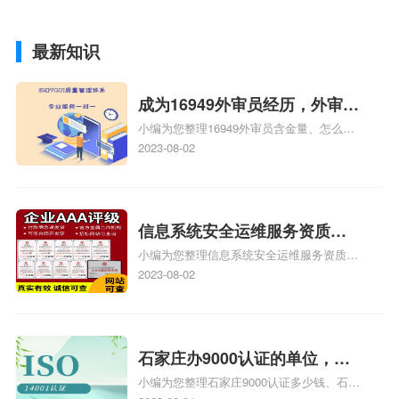
最新知识
成为16949外审员经历，外审员
小编为您整理16949外审员含金量、怎么才
16949
能成为注册的TS16949:2009的外审员、我
2023-08-02
也想16949外审员，不过不了解具体情况、
iso9000外审员、SA8000外审员培训相关
iso体系认证知识，详情可查看下方正文！
信息系统安全运维服务资质二
小编为您整理信息系统安全运维服务资质认
级费用，信息系统安全运维服
证证书机构有哪些、安全运维服务资质的费
2023-08-02
务资质二级
用是多少啊、安全运维服务资质哪家便宜、
安全运维服务资质认证哪家效率高、信息系
统安全集成服务资质认证的申请书相关iso
体系认证知识，详情可查看下方正文！
石家庄办9000认证的单位，石
小编为您整理石家庄9000认证多少钱、石家
家庄9000认证的公司