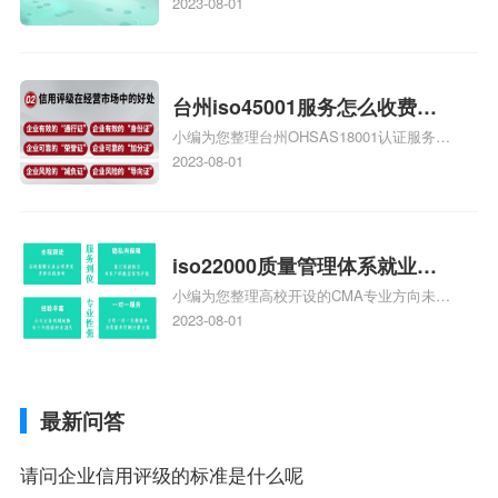
庄9000认证价格多少钱、石家庄9000认证
2023-08-01
大概多少钱、石家庄9000认证价格贵吗、石
家庄9000认证费用大概多钱相关iso体系认
证知识，详情可查看下方正文！
台州iso45001服务怎么收费，
小编为您整理台州OHSAS18001认证服务中
台州iso45001认证服务怎么收
心哪家收费便宜、台州ISO9000认证，哪个
2023-08-01
费
咨询公司服务好、台州CE认证,台州机械机
电CE认证、CE认证怎么收费、温州科普
ISO45001职业健康安全管理体系认证收费
标准是什么相关iso体系认证知识，详情可
iso22000质量管理体系就业方
查看下方正文！
小编为您整理高校开设的CMA专业方向未来
向，质量管理与认证就业方向
就业前景及就业方向如何、cma就业方向有
2023-08-01
哪些、国际质量认证专业的就业方向、cpa
和cma未来就业方向、大学生考完cma，就
哪些就业方向相关iso体系认证知识，详情
最新问答
可查看下方正文！
请问企业信用评级的标准是什么呢