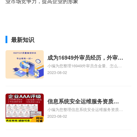
业市场竞争力，提高企业的形象
最新知识
成为16949外审员经历，外审员
小编为您整理16949外审员含金量、怎么才
16949
能成为注册的TS16949:2009的外审员、我
2023-08-02
也想16949外审员，不过不了解具体情况、
iso9000外审员、SA8000外审员培训相关
iso体系认证知识，详情可查看下方正文！
信息系统安全运维服务资质二
小编为您整理信息系统安全运维服务资质认
级费用，信息系统安全运维服
证证书机构有哪些、安全运维服务资质的费
2023-08-02
务资质二级
用是多少啊、安全运维服务资质哪家便宜、
安全运维服务资质认证哪家效率高、信息系
统安全集成服务资质认证的申请书相关iso