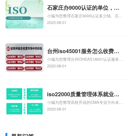
体系认证知识，详情可查看下方正文！
石家庄办9000认证的单位，石
小编为您整理石家庄9000认证多少钱、石家
家庄9000认证的公司
庄9000认证价格多少钱、石家庄9000认证
2023-08-01
大概多少钱、石家庄9000认证价格贵吗、石
家庄9000认证费用大概多钱相关iso体系认
证知识，详情可查看下方正文！
台州iso45001服务怎么收费，
小编为您整理台州OHSAS18001认证服务中
台州iso45001认证服务怎么收
心哪家收费便宜、台州ISO9000认证，哪个
2023-08-01
费
咨询公司服务好、台州CE认证,台州机械机
电CE认证、CE认证怎么收费、温州科普
ISO45001职业健康安全管理体系认证收费
标准是什么相关iso体系认证知识，详情可
iso22000质量管理体系就业方
查看下方正文！
小编为您整理高校开设的CMA专业方向未来
向，质量管理与认证就业方向
就业前景及就业方向如何、cma就业方向有
2023-08-01
哪些、国际质量认证专业的就业方向、cpa
和cma未来就业方向、大学生考完cma，就
哪些就业方向相关iso体系认证知识，详情
可查看下方正文！