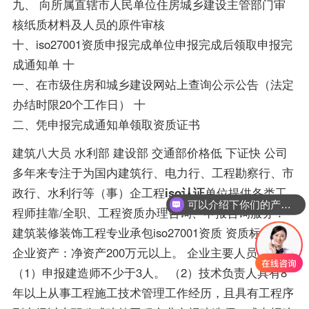
九、 向所属直辖市人民单位住房城乡建设主管部门审
核纸质材料及人员的原件审核
十、iso27001资质申报完成单位申报完成后领取申报完
成通知单 十
一、在市级住房和城乡建设网站上查询公示公告（法定
办结时限20个工作日） 十
二、凭申报完成通知单领取资质证书
建筑八大员 水利部 建设部 交通部价格低 下证快 公司
多年来专注于为国内建筑行、电力行、工程勘察行、市
可以介绍下你们的产品么？
政行、水利行等（事）企工程
iso认证
单位提供各类工
你们是怎么收费的呢？
程师挂靠/全职、工程资质办理咨询、申报咨询服务！
建筑装修装饰工程专业承包iso27001资质 资质标准：
企业资产：净资产200万元以上。 企业主要人员：
（1）申报建造师不少于3人。 （2）技术负责人具有8
年以上从事工程施工技术管理工作经历，且具有工程序