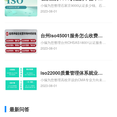
小编为您整理石家庄9000认证多少钱、石家
家庄9000认证的公司
庄9000认证价格多少钱、石家庄9000认证
2023-08-01
大概多少钱、石家庄9000认证价格贵吗、石
家庄9000认证费用大概多钱相关iso体系认
证知识，详情可查看下方正文！
台州iso45001服务怎么收费，
小编为您整理台州OHSAS18001认证服务中
台州iso45001认证服务怎么收
心哪家收费便宜、台州ISO9000认证，哪个
2023-08-01
费
咨询公司服务好、台州CE认证,台州机械机
电CE认证、CE认证怎么收费、温州科普
ISO45001职业健康安全管理体系认证收费
标准是什么相关iso体系认证知识，详情可
iso22000质量管理体系就业方
查看下方正文！
小编为您整理高校开设的CMA专业方向未来
向，质量管理与认证就业方向
就业前景及就业方向如何、cma就业方向有
2023-08-01
哪些、国际质量认证专业的就业方向、cpa
和cma未来就业方向、大学生考完cma，就
哪些就业方向相关iso体系认证知识，详情
最新问答
可查看下方正文！