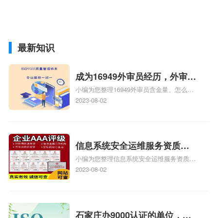
最新知识
成为16949外审员经历，外审员
小编为您整理16949外审员含金量、怎么才
16949
能成为注册的TS16949:2009的外审员、我
2023-08-02
也想16949外审员，不过不了解具体情况、
iso9000外审员、SA8000外审员培训相关
iso体系认证知识，详情可查看下方正文！
信息系统安全运维服务资质二
小编为您整理信息系统安全运维服务资质认
级费用，信息系统安全运维服
证证书机构有哪些、安全运维服务资质的费
2023-08-02
务资质二级
用是多少啊、安全运维服务资质哪家便宜、
安全运维服务资质认证哪家效率高、信息系
统安全集成服务资质认证的申请书相关iso
体系认证知识，详情可查看下方正文！
石家庄办9000认证的单位，石