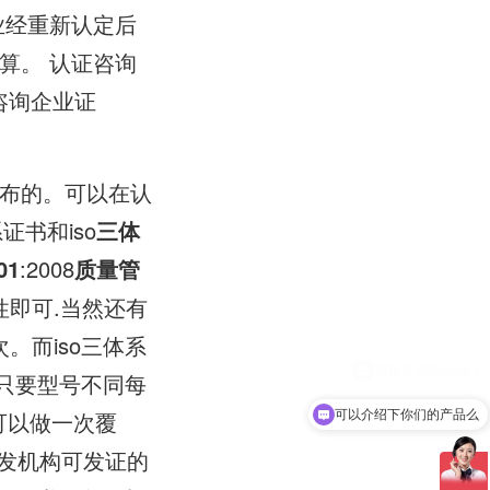
业经重新认定后
算。 认证咨询
咨询企业证
布的。可以在认
证书和iso
三体
01
:2008
质量管
即可.当然还有
。而iso三体系
，只要型号不同每
可以做一次覆
可以介绍下你们的产品么
颁发机构可发证的