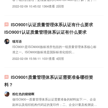
问时可以做到很准确的回答。一般的年审都是比较容易过的，
2022-02-09 10:45:02
1364查看
2回答
除非有重大事情发生，才会责令整改或吊销认证。当然还有一
点就是RMB和吃饭了，就要看你们老板了，如果照顾不好，
要...
ISO9001认证质量管理体系认证有什么要求
ISO9001认证质量管理体系认证有什么要求
喵耳语
ISO9001是ISO9000族标准所包括的一组质量管理体系核心标
准之一。ISO9000族标准是国际标准化组织...
2022-02-09 15:56:11
1031查看
4回答
ISO9001质量管理体系认证需要准备哪些资
料？
粉红色的猪猪啊
做ISO900一质量管理体系认证需要准备的材料如下:一、企业
副本以及组织机构代码证的复印件；二、企业计量及检测设备