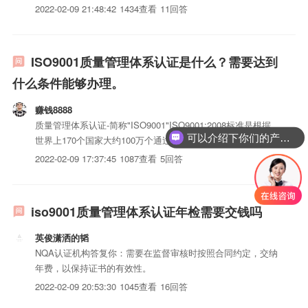
的检定报告；三、特殊岗位的上岗证书；四、包含质量手册及
2022-02-09 21:48:42
1434查看
11回答
程序iso三体系认证在内的一、二、三级iso三体系认证；5、企
业供销方面的资料；陆、企业人力资源方面的资料；漆、...
ISO9001质量管理体系认证是什么？需要达到
什么条件能够办理。
赚钱8888
质量管理体系认证-简称"ISO9001"ISO9001:2008标准是根据
可以介绍下你们的产品么？
世界上170个国家大约100万个通过ISO9001认证的组织的8年
实践，更清晰、明确地表达ISO9001:2000的要求，并增强与
2022-02-09 17:37:45
1087查看
5回答
ISO14001:2004的兼容性。目前，2008版ISO9001《质量管
理...
iso9001质量管理体系认证年检需要交钱吗
英俊潇洒的韬
NQA认证机构答复你：需要在监督审核时按照合同约定，交纳
年费，以保持证书的有效性。
2022-02-09 20:53:30
1045查看
16回答