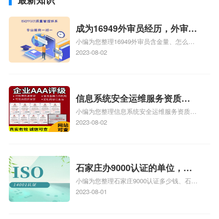
成为16949外审员经历，外审员
小编为您整理16949外审员含金量、怎么才
16949
能成为注册的TS16949:2009的外审员、我
2023-08-02
也想16949外审员，不过不了解具体情况、
iso9000外审员、SA8000外审员培训相关
iso体系认证知识，详情可查看下方正文！
信息系统安全运维服务资质二
小编为您整理信息系统安全运维服务资质认
级费用，信息系统安全运维服
证证书机构有哪些、安全运维服务资质的费
2023-08-02
务资质二级
用是多少啊、安全运维服务资质哪家便宜、
安全运维服务资质认证哪家效率高、信息系
统安全集成服务资质认证的申请书相关iso
体系认证知识，详情可查看下方正文！
石家庄办9000认证的单位，石
小编为您整理石家庄9000认证多少钱、石家
家庄9000认证的公司
庄9000认证价格多少钱、石家庄9000认证
2023-08-01
大概多少钱、石家庄9000认证价格贵吗、石
家庄9000认证费用大概多钱相关iso体系认