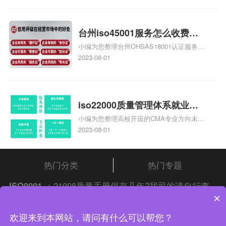
家庄9000认证费用大概多钱相关iso体系认
证知识，详情可查看下方正文！
台州iso45001服务怎么收费，
小编为您整理台州OHSAS18001认证服务中
台州iso45001认证服务怎么收
心哪家收费便宜、台州ISO9000认证，哪个
2023-08-01
费
咨询公司服务好、台州CE认证,台州机械机
电CE认证、CE认证怎么收费、温州科普
ISO45001职业健康安全管理体系认证收费
标准是什么相关iso体系认证知识，详情可
iso22000质量管理体系就业方
查看下方正文！
小编为您整理高校开设的CMA专业方向未来
向，质量管理与认证就业方向
就业前景及就业方向如何、cma就业方向有
2023-08-01
哪些、国际质量认证专业的就业方向、cpa
和cma未来就业方向、大学生考完cma，就
哪些就业方向相关iso体系认证知识，详情
热门分类
热门专题
可查看下方正文！
ISO9001
：21008质量手册保存几年?我司的请自行查
×
阅
中证集团
iso认证
问答频道！
中证集团体系认证 版权所有 Copyright © 2022
欢迎来到本网站，请问有什么可以帮您？