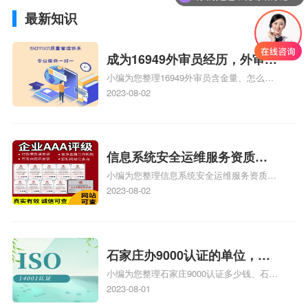
最新知识
成为16949外审员经历，外审员
小编为您整理16949外审员含金量、怎么才
16949
能成为注册的TS16949:2009的外审员、我
2023-08-02
也想16949外审员，不过不了解具体情况、
iso9000外审员、SA8000外审员培训相关
iso体系认证知识，详情可查看下方正文！
信息系统安全运维服务资质二
小编为您整理信息系统安全运维服务资质认
级费用，信息系统安全运维服
证证书机构有哪些、安全运维服务资质的费
2023-08-02
务资质二级
用是多少啊、安全运维服务资质哪家便宜、
安全运维服务资质认证哪家效率高、信息系
统安全集成服务资质认证的申请书相关iso
体系认证知识，详情可查看下方正文！
石家庄办9000认证的单位，石
小编为您整理石家庄9000认证多少钱、石家
家庄9000认证的公司
庄9000认证价格多少钱、石家庄9000认证
2023-08-01
大概多少钱、石家庄9000认证价格贵吗、石