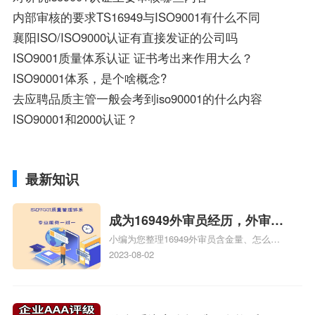
内部审核的要求TS16949与ISO9001有什么不同
襄阳ISO/ISO9000认证有直接发证的公司吗
ISO9001质量体系认证 证书考出来作用大么？
ISO90001体系，是个啥概念?
去应聘品质主管一般会考到iso90001的什么内容
ISO90001和2000认证？
最新知识
成为16949外审员经历，外审员
小编为您整理16949外审员含金量、怎么才
16949
能成为注册的TS16949:2009的外审员、我
2023-08-02
也想16949外审员，不过不了解具体情况、
iso9000外审员、SA8000外审员培训相关
iso体系认证知识，详情可查看下方正文！