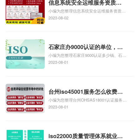
信息系统安全运维服务资质二
小编为您整理信息系统安全运维服务资质认
级费用，信息系统安全运维服
证证书机构有哪些、安全运维服务资质的费
2023-08-02
务资质二级
用是多少啊、安全运维服务资质哪家便宜、
安全运维服务资质认证哪家效率高、信息系
统安全集成服务资质认证的申请书相关iso
体系认证知识，详情可查看下方正文！
石家庄办9000认证的单位，石
小编为您整理石家庄9000认证多少钱、石家
家庄9000认证的公司
庄9000认证价格多少钱、石家庄9000认证
2023-08-01
大概多少钱、石家庄9000认证价格贵吗、石
家庄9000认证费用大概多钱相关iso体系认
证知识，详情可查看下方正文！
台州iso45001服务怎么收费，
小编为您整理台州OHSAS18001认证服务中
台州iso45001认证服务怎么收
心哪家收费便宜、台州ISO9000认证，哪个
2023-08-01
费
咨询公司服务好、台州CE认证,台州机械机
电CE认证、CE认证怎么收费、温州科普
ISO45001职业健康安全管理体系认证收费
标准是什么相关iso体系认证知识，详情可
iso22000质量管理体系就业方