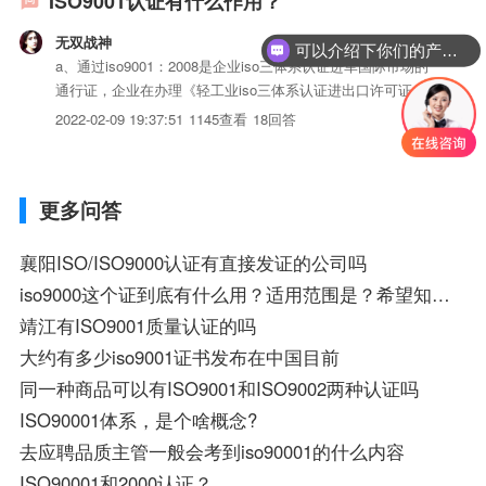
ISO9001认证有什么作用？
无双战神
可以介绍下你们的产品么？
a、通过iso9001：2008是企业iso三体系认证进军国际市场的
通行证，企业在办理《轻工业iso三体系认证进出口许可证》
时商检单位可免除企业品质管理体系的审查。很多大企业在采
2022-02-09 19:37:51
1145查看
18回答
购时最先决条件就是要求供货商通过iso9001：2008品保体系
认证。在wto的形势下，iso9001...
更多问答
襄阳ISO/ISO9000认证有直接发证的公司吗
iso9000这个证到底有什么用？适用范围是？希望知情人士赶快给解答下、、、快、快、快、、
靖江有ISO9001质量认证的吗
大约有多少iso9001证书发布在中国目前
同一种商品可以有ISO9001和ISO9002两种认证吗
ISO90001体系，是个啥概念?
去应聘品质主管一般会考到iso90001的什么内容
ISO90001和2000认证？