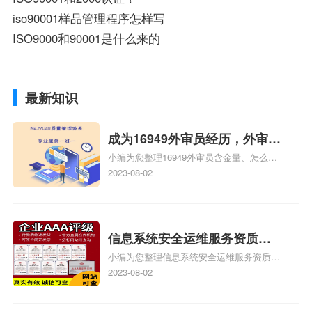
iso90001样品管理程序怎样写
ISO9000和90001是什么来的
最新知识
成为16949外审员经历，外审员
小编为您整理16949外审员含金量、怎么才
16949
能成为注册的TS16949:2009的外审员、我
2023-08-02
也想16949外审员，不过不了解具体情况、
iso9000外审员、SA8000外审员培训相关
iso体系认证知识，详情可查看下方正文！
信息系统安全运维服务资质二
小编为您整理信息系统安全运维服务资质认
级费用，信息系统安全运维服
证证书机构有哪些、安全运维服务资质的费
2023-08-02
务资质二级
用是多少啊、安全运维服务资质哪家便宜、
安全运维服务资质认证哪家效率高、信息系