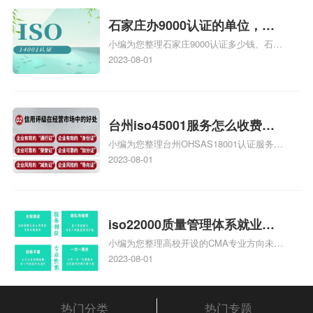
统安全集成服务资质认证的申请书相关iso
体系认证知识，详情可查看下方正文！
石家庄办9000认证的单位，石
小编为您整理石家庄9000认证多少钱、石家
家庄9000认证的公司
庄9000认证价格多少钱、石家庄9000认证
2023-08-01
大概多少钱、石家庄9000认证价格贵吗、石
家庄9000认证费用大概多钱相关iso体系认
证知识，详情可查看下方正文！
台州iso45001服务怎么收费，
小编为您整理台州OHSAS18001认证服务中
台州iso45001认证服务怎么收
心哪家收费便宜、台州ISO9000认证，哪个
2023-08-01
费
咨询公司服务好、台州CE认证,台州机械机
电CE认证、CE认证怎么收费、温州科普
ISO45001职业健康安全管理体系认证收费
标准是什么相关iso体系认证知识，详情可
iso22000质量管理体系就业方
查看下方正文！
小编为您整理高校开设的CMA专业方向未来
向，质量管理与认证就业方向
就业前景及就业方向如何、cma就业方向有
2023-08-01
哪些、国际质量认证专业的就业方向、cpa
和cma未来就业方向、大学生考完cma，就
哪些就业方向相关iso体系认证知识，详情
热门分类
热门专题