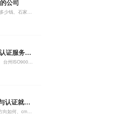
证的公司
格多少钱、石家庄
000认证费用大概
01认证服务怎
州ISO9000
认证、CE认证怎
费标准是什么相关
理与认证就业
向如何、cma
a未来就业方向、
详情可查看下方正