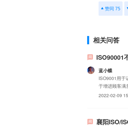
赞同 75
相关问答
ISO900
蓝小蝶
ISO9001
于增进顾客满
信誉、减少重
2022-02-09 15
益,这个第三...
襄阳ISO/