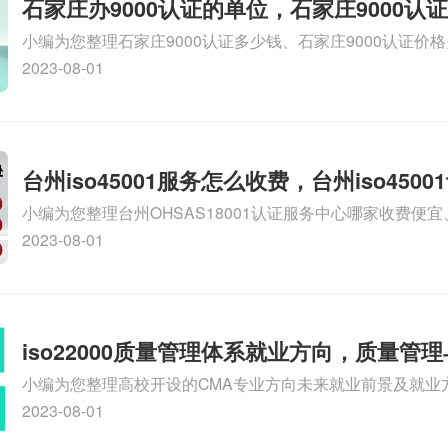
石家庄办9000认证的单位，石家庄9000认
小编为您整理石家庄9000认证多少钱、石家庄9000认证价
9000认证大概多少钱、石家庄9000认证价格贵吗、石家庄9
2023-08-01
多钱相关iso体系认证知识，详情可查看下方正文！
台州iso45001服务怎么收费，台州iso450
小编为您整理台州OHSAS18001认证服务中心哪家收费便宜、台
么收费
认证，哪个咨询公司服务好、台州CE认证,台州机械机电CE
2023-08-01
么收费、温州科普ISO45001职业健康安全管理体系认证收
iso体系认证知识，详情可查看下方正文！
iso22000质量管理体系就业方向，质量管
小编为您整理高校开设的CMA专业方向未来就业前景及就业方
方向
就业方向有哪些、国际质量认证专业的就业方向、cpa和cm
2023-08-01
大学生考完cma，就哪些就业方向相关iso体系认证知识，