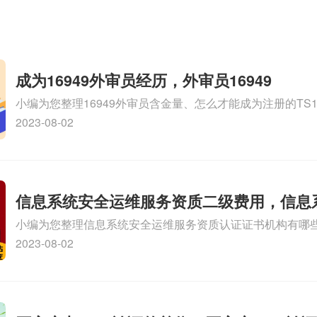
成为16949外审员经历，外审员16949
小编为您整理16949外审员含金量、怎么才能成为注册的TS169
审员、我也想16949外审员，不过不了解具体情况、iso900
2023-08-02
SA8000外审员培训相关iso体系认证知识，详情可查看下方
信息系统安全运维服务资质二级费用，信息
小编为您整理信息系统安全运维服务资质认证证书机构有哪
维服务资质二级
务资质的费用是多少啊、安全运维服务资质哪家便宜、安全
2023-08-02
证哪家效率高、信息系统安全集成服务资质认证的申请书相关
识，详情可查看下方正文！