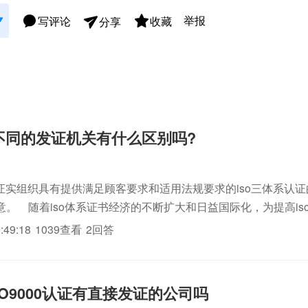
举报
写评论
收藏
分享
01不同的发证机关有什么区别吗?
用于证实组织具有提供满足顾客要求和适用法规要求的iso三体系认
意。 随着iso体系证书经济的不断扩大和日益国际化，为提高is
复检验、削弱和消除贸易技术壁垒、维护生产者、经销者、用户
:49:18
1039查看
2回答
ISO9000认证有直接发证的公司吗