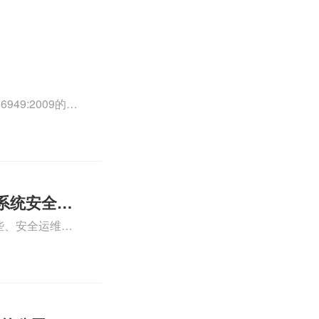
49:2009的外
0外审员、
正文！
系统安全运
些、安全运维服
运维服务资质认
iso体系认证知