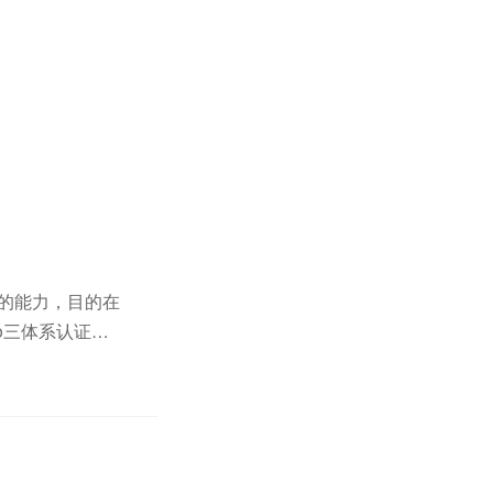
证的能力，目的在
o三体系认证的
和消费者各方权