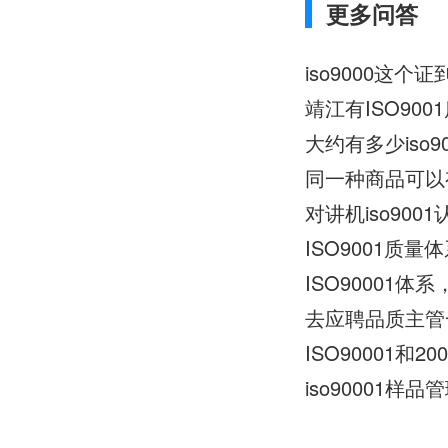
更多问答
靖江有ISO90
大约有多少iso
同一种商品可以有I
对讲机iso90
ISO9001质
ISO90001体
去应聘品质主管一
ISO90001和2
iso90001样