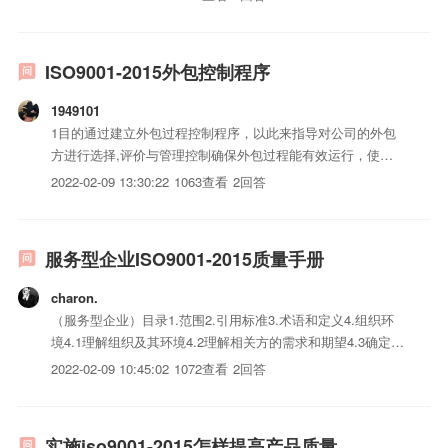
系认证、作业指导书.实施培训、试运行.编制质量手册.整理、
汇编质量体系iso三体...
ISO9001-2015外包控制程序
1949101
1目的通过建立外包过程控制程序，以此来指导对公司的外包
方进行选择,评价与管理控制确保外包过程能有效运行，使外
包过程的结果满足本公司规定的要求。2适用范围适用于本公
2022-02-09 13:30:22
1063查看
2回答
司所有外包过程。当出现下列情况时，可以申请外包：a)用于
本公司人员、设备不足，生产能力负荷已达饱和时。b)特殊iso
三...
服务型企业ISO9001-2015质量手册
charon.
（服务型企业）目录1.范围2.引用标准3.术语和定义4.组织环
境4.1理解组织及其环境4.2理解相关方的需求和期望4.3确定质
量管理体系的范围4.4质量管理体系及过程5.领导作用5.1领导
2022-02-09 10:45:02
1072查看
2回答
作用和承诺5.2质量方针5.3组织的岗位、职责和权限6.策划6.1
应对风险和机遇的措施6.2...
实施iso9001-2015怎样提高产品质量