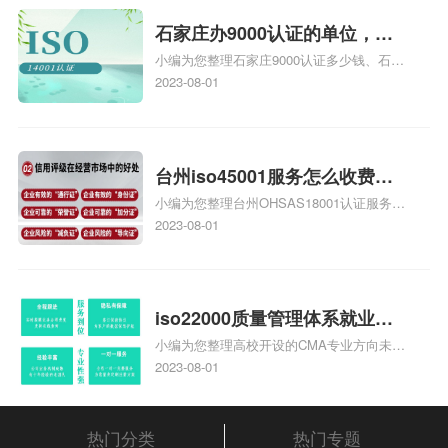
统安全集成服务资质认证的申请书相关iso
体系认证知识，详情可查看下方正文！
石家庄办9000认证的单位，石
小编为您整理石家庄9000认证多少钱、石家
家庄9000认证的公司
庄9000认证价格多少钱、石家庄9000认证
2023-08-01
大概多少钱、石家庄9000认证价格贵吗、石
家庄9000认证费用大概多钱相关iso体系认
证知识，详情可查看下方正文！
台州iso45001服务怎么收费，
小编为您整理台州OHSAS18001认证服务中
台州iso45001认证服务怎么收
心哪家收费便宜、台州ISO9000认证，哪个
2023-08-01
费
咨询公司服务好、台州CE认证,台州机械机
电CE认证、CE认证怎么收费、温州科普
ISO45001职业健康安全管理体系认证收费
标准是什么相关iso体系认证知识，详情可
iso22000质量管理体系就业方
查看下方正文！
小编为您整理高校开设的CMA专业方向未来
向，质量管理与认证就业方向
就业前景及就业方向如何、cma就业方向有
2023-08-01
哪些、国际质量认证专业的就业方向、cpa
和cma未来就业方向、大学生考完cma，就
哪些就业方向相关iso体系认证知识，详情
热门分类
热门专题