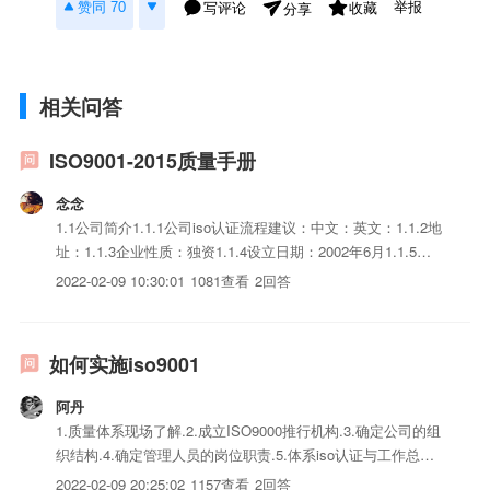
举报
赞同 70
写评论
收藏
分享
相关问答
ISO9001-2015质量手册
念念
1.1公司简介1.1.1公司iso认证流程建议：中文：英文：1.1.2地
址：1.1.3企业性质：独资1.1.4设立日期：2002年6月1.1.5投
资总额：172万美元1.1.6申报资本：121万美元1.1.7制造iso三
2022-02-09 10:30:01
1081查看
2回答
体系认证：晶片外框（陶瓷外壳）1.1.8产量开始日期：1.1...
如何实施iso9001
阿丹
1.质量体系现场了解.2.成立ISO9000推行机构.3.确定公司的组
织结构.4.确定管理人员的岗位职责.5.体系iso认证与工作总体
方案确定.6.确定质量体系iso三体系认证清单.编写程序iso三体
2022-02-09 20:25:02
1157查看
2回答