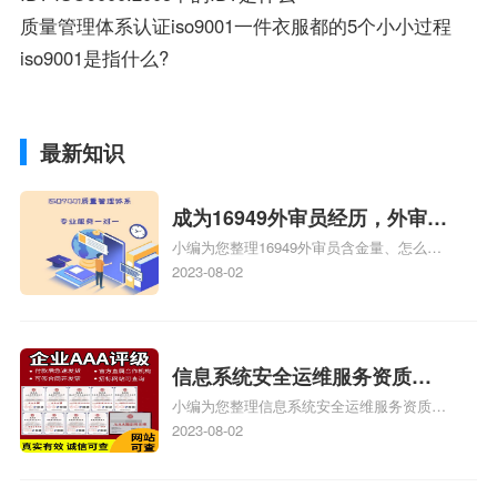
质量管理体系认证iso9001一件衣服都的5个小小过程
iso9001是指什么?
最新知识
成为16949外审员经历，外审员
小编为您整理16949外审员含金量、怎么才
16949
能成为注册的TS16949:2009的外审员、我
2023-08-02
也想16949外审员，不过不了解具体情况、
iso9000外审员、SA8000外审员培训相关
iso体系认证知识，详情可查看下方正文！
信息系统安全运维服务资质二
小编为您整理信息系统安全运维服务资质认
级费用，信息系统安全运维服
证证书机构有哪些、安全运维服务资质的费
2023-08-02
务资质二级
用是多少啊、安全运维服务资质哪家便宜、
安全运维服务资质认证哪家效率高、信息系