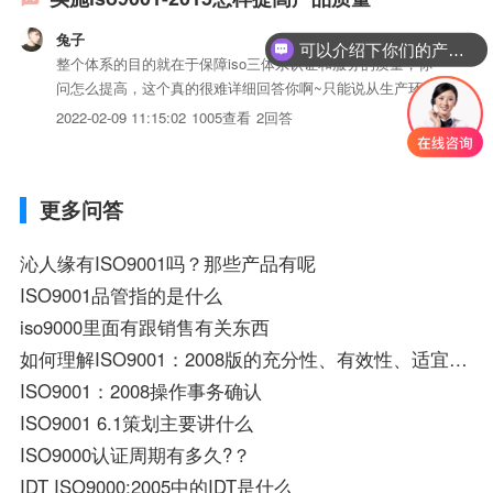
兔子
可以介绍下你们的产品么？
整个体系的目的就在于保障iso三体系认证和服务的质量，你
问怎么提高，这个真的很难详细回答你啊~只能说从生产环
节、人事、反馈机制等各个方面都有方法提升吧~
2022-02-09 11:15:02
1005查看
2回答
更多问答
沁人缘有ISO9001吗？那些产品有呢
ISO9001品管指的是什么
iso9000里面有跟销售有关东西
如何理解ISO9001：2008版的充分性、有效性、适宜性.求解
ISO9001：2008操作事务确认
ISO9001 6.1策划主要讲什么
ISO9000认证周期有多久?？
IDT ISO9000:2005中的IDT是什么