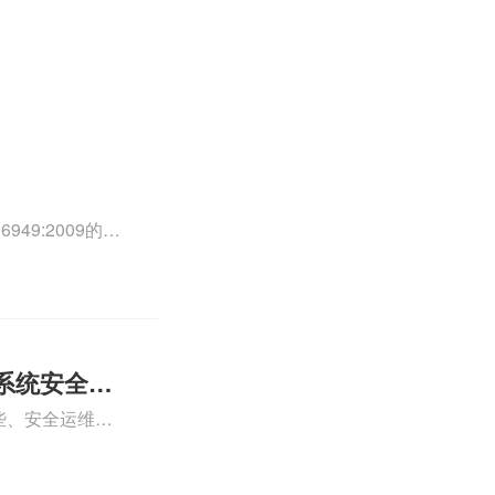
49:2009的外
0外审员、
正文！
系统安全运
些、安全运维服
运维服务资质认
iso体系认证知