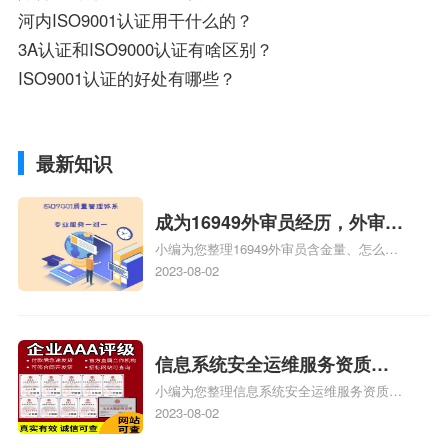
河内ISO9001认证用干什么的？
3A认证和ISO9000认证有啥区别？
ISO9001认证的好处有哪些？
最新知识
成为16949外审员经历，外审员
小编为您整理16949外审员含金量、怎么才
16949
能成为注册的TS16949:2009的外审员、我
2023-08-02
也想16949外审员，不过不了解具体情况、
iso9000外审员、SA8000外审员培训相关
iso体系认证知识，详情可查看下方正文！
信息系统安全运维服务资质二
小编为您整理信息系统安全运维服务资质认
级费用，信息系统安全运维服
证证书机构有哪些、安全运维服务资质的费
2023-08-02
务资质二级
用是多少啊、安全运维服务资质哪家便宜、