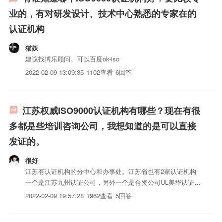
业的，有对研发设计、技术中心熟悉的专家在的
认证机构
猫妖
建议找博乐顾问。可以百度ok-iso
2022-02-09 13:09:35
1102查看
6回答
江苏权威ISO9000认证机构有哪些？现在有很
多都是些培训咨询公司，我想知道的是可以直接
发证的。
很好
江苏有认证机构的分中心和办事处。江苏省也有2家认证机构
一个是江苏九州认证公司，另外一个是合资公司UL美华认证有
限公司，颁发UL的证书，权威性比国内认证机构要好的多。当
2022-02-09 19:57:28
1962查看
5回答
然你也可以联系中国质量认证中心江苏分中心中国中证集团
iso认证标志认证集团江苏分中心等等。