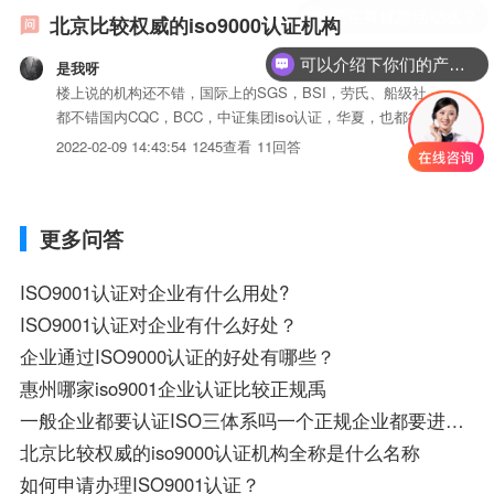
北京比较权威的iso9000认证机构
可以介绍下你们的产品么？
是我呀
楼上说的机构还不错，国际上的SGS，BSI，劳氏、船级社，
都不错国内CQC，BCC，中证集团iso认证，华夏，也都行。
不过有些东西需要先明确第一、我们最先需要弄清楚的就是，
2022-02-09 14:43:54
1245查看
11回答
一个完整的认证由那几块组成，由两部分组成：一部分是前期
的咨询，一部分是后期的认证审核。我们国家严格规定，为
了...
更多问答
ISO9001认证对企业有什么用处?
ISO9001认证对企业有什么好处？
企业通过ISO9000认证的好处有哪些？
惠州哪家iso9001企业认证比较正规禹
一般企业都要认证ISO三体系吗一个正规企业都要进行ISO9001
北京比较权威的iso9000认证机构全称是什么名称
如何申请办理ISO9001认证？