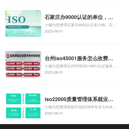
安全运维服务资质认证哪家效率高、信息系
统安全集成服务资质认证的申请书相关iso
体系认证知识，详情可查看下方正文！
石家庄办9000认证的单位，石
小编为您整理石家庄9000认证多少钱、石家
家庄9000认证的公司
庄9000认证价格多少钱、石家庄9000认证
2023-08-01
大概多少钱、石家庄9000认证价格贵吗、石
家庄9000认证费用大概多钱相关iso体系认
证知识，详情可查看下方正文！
台州iso45001服务怎么收费，
小编为您整理台州OHSAS18001认证服务中
台州iso45001认证服务怎么收
心哪家收费便宜、台州ISO9000认证，哪个
2023-08-01
费
咨询公司服务好、台州CE认证,台州机械机
电CE认证、CE认证怎么收费、温州科普
ISO45001职业健康安全管理体系认证收费
标准是什么相关iso体系认证知识，详情可
iso22000质量管理体系就业方
查看下方正文！
小编为您整理高校开设的CMA专业方向未来
向，质量管理与认证就业方向
就业前景及就业方向如何、cma就业方向有
2023-08-01
哪些、国际质量认证专业的就业方向、cpa
和cma未来就业方向、大学生考完cma，就