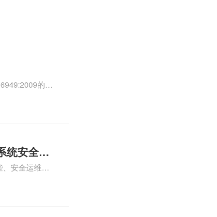
49:2009的外
0外审员、
正文！
系统安全运
些、安全运维服
运维服务资质认
iso体系认证知