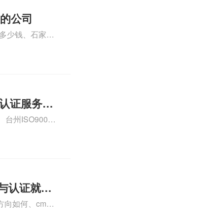
证的公司
格多少钱、石家庄
000认证费用大概
01认证服务怎
州ISO9000
认证、CE认证怎
费标准是什么相关
理与认证就业
向如何、cma
a未来就业方向、