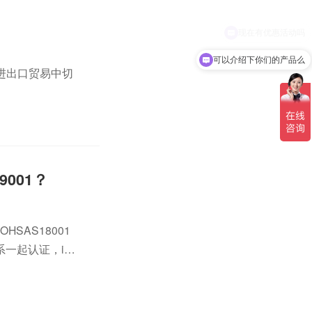
可以介绍下你们的产品么
进出口贸易中切
001？
SAS18001
一起认证，iso
也节省很多时