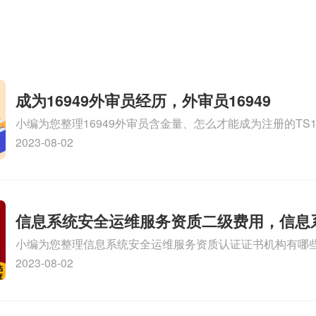
成为16949外审员经历，外审员16949
小编为您整理16949外审员含金量、怎么才能成为注册的TS169
审员、我也想16949外审员，不过不了解具体情况、iso900
2023-08-02
SA8000外审员培训相关iso体系认证知识，详情可查看下方
信息系统安全运维服务资质二级费用，信息
小编为您整理信息系统安全运维服务资质认证证书机构有哪
维服务资质二级
务资质的费用是多少啊、安全运维服务资质哪家便宜、安全
2023-08-02
证哪家效率高、信息系统安全集成服务资质认证的申请书相关
识，详情可查看下方正文！