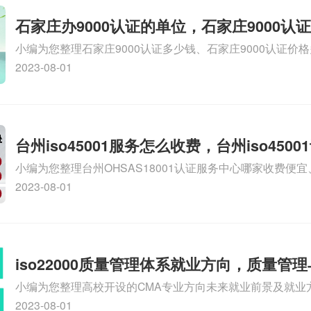
石家庄办9000认证的单位，石家庄9000认
小编为您整理石家庄9000认证多少钱、石家庄9000认证价
9000认证大概多少钱、石家庄9000认证价格贵吗、石家庄9
2023-08-01
多钱相关iso体系认证知识，详情可查看下方正文！
台州iso45001服务怎么收费，台州iso450
小编为您整理台州OHSAS18001认证服务中心哪家收费便宜、台
么收费
认证，哪个咨询公司服务好、台州CE认证,台州机械机电CE
2023-08-01
么收费、温州科普ISO45001职业健康安全管理体系认证收
iso体系认证知识，详情可查看下方正文！
iso22000质量管理体系就业方向，质量管
小编为您整理高校开设的CMA专业方向未来就业前景及就业方
方向
就业方向有哪些、国际质量认证专业的就业方向、cpa和cm
2023-08-01