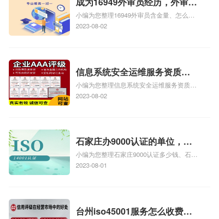
成为16949外审员经历，外审员
小编为您整理16949外审员含金量、怎么才
16949
能成为注册的TS16949:2009的外审员、我
2023-08-02
也想16949外审员，不过不了解具体情况、
iso9000外审员、SA8000外审员培训相关
iso体系认证知识，详情可查看下方正文！
信息系统安全运维服务资质二
小编为您整理信息系统安全运维服务资质认
级费用，信息系统安全运维服
证证书机构有哪些、安全运维服务资质的费
2023-08-02
务资质二级
用是多少啊、安全运维服务资质哪家便宜、
安全运维服务资质认证哪家效率高、信息系
统安全集成服务资质认证的申请书相关iso
体系认证知识，详情可查看下方正文！
石家庄办9000认证的单位，石
小编为您整理石家庄9000认证多少钱、石家
家庄9000认证的公司
庄9000认证价格多少钱、石家庄9000认证
2023-08-01
大概多少钱、石家庄9000认证价格贵吗、石
家庄9000认证费用大概多钱相关iso体系认
证知识，详情可查看下方正文！
台州iso45001服务怎么收费，