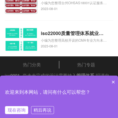
小编为您整理台州OHSAS18001认证服务中
台州iso45001认证服务怎么收
心哪家收费便宜、台州ISO9000认证，哪个
2023-08-01
费
咨询公司服务好、台州CE认证,台州机械机
电CE认证、CE认证怎么收费、温州科普
ISO45001职业健康安全管理体系认证收费
标准是什么相关iso体系认证知识，详情可
iso22000质量管理体系就业方
查看下方正文！
小编为您整理高校开设的CMA专业方向未来
向，质量管理与认证就业方向
就业前景及就业方向如何、cma就业方向有
2023-08-01
哪些、国际质量认证专业的就业方向、cpa
和cma未来就业方向、大学生考完cma，就
哪些就业方向相关iso体系认证知识，详情
热门分类
热门专题
可查看下方正文！
iso
9001
尚未未完成的设计需要纳入
管理体系
吗请自
×
行查阅
中证集团
iso认证
问答频道！
中证集团体系认证 版权所有 Copyright © 2022
欢迎来到本网站，请问有什么可以帮您？
渝ICP备2021005902号-4
渝公网安备 50010502003954号
现在咨询
稍后再说
联系我们
在线咨询