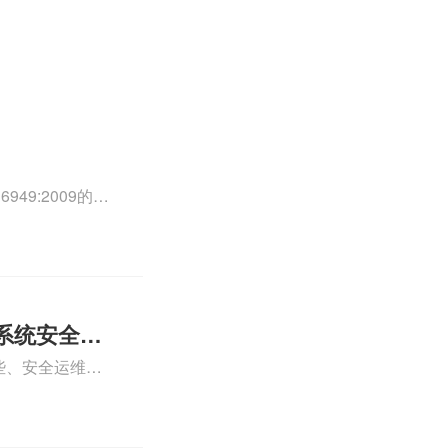
49:2009的外
0外审员、
正文！
系统安全运
些、安全运维服
运维服务资质认
iso体系认证知