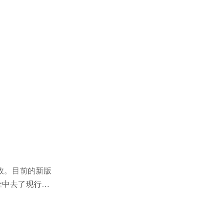
有效。目前的新版
标准中去了现行有
...