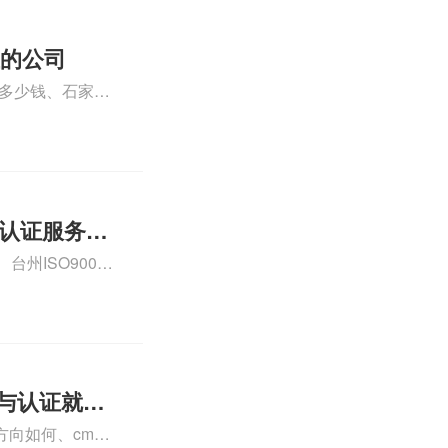
证的公司
格多少钱、石家庄
000认证费用大概
01认证服务怎
州ISO9000
认证、CE认证怎
费标准是什么相关
理与认证就业
向如何、cma