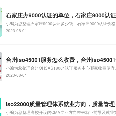
石家庄办9000认证的单位，石家庄9000认
小编为您整理石家庄9000认证多少钱、石家庄9000认证价
9000认证大概多少钱、石家庄9000认证价格贵吗、石家庄9
2023-08-01
多钱相关iso体系认证知识，详情可查看下方正文！
台州iso45001服务怎么收费，台州iso450
小编为您整理台州OHSAS18001认证服务中心哪家收费便宜、台
么收费
认证，哪个咨询公司服务好、台州CE认证,台州机械机电CE
2023-08-01
么收费、温州科普ISO45001职业健康安全管理体系认证收
iso体系认证知识，详情可查看下方正文！
iso22000质量管理体系就业方向，质量管
小编为您整理高校开设的CMA专业方向未来就业前景及就业方
方向