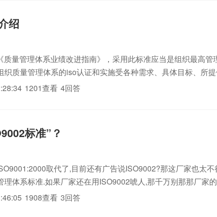
的介绍
4就是《质量管理体系业绩改进指南》，采用此标准应当是组织最高管
组织质量管理体系的iso认证和实施受各种需求、具体目标、所提供
的过程以及该组织的规模和结构的影响。本标准以八项质量管理
:28:34
1201查看
4回答
的结构或...
O9002标准”？
ISO9001:2000取代了,目前还有广告说ISO9002?那这厂家也太不行
理体系标准.如果厂家还在用ISO9002唬人,那千万别那那厂家的i
懂质量管理,那iso三体系认证质量也值得怀疑了.
:46:05
1908查看
3回答