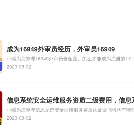
成为16949外审员经历，外审员16949
小编为您整理16949外审员含金量、怎么才能成为注册的TS169
审员、我也想16949外审员，不过不了解具体情况、iso900
2023-08-02
SA8000外审员培训相关iso体系认证知识，详情可查看下方
信息系统安全运维服务资质二级费用，信息
小编为您整理信息系统安全运维服务资质认证证书机构有哪
维服务资质二级
务资质的费用是多少啊、安全运维服务资质哪家便宜、安全
2023-08-02
证哪家效率高、信息系统安全集成服务资质认证的申请书相关
识，详情可查看下方正文！