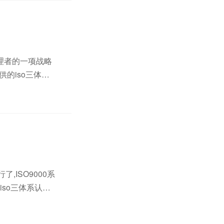
理者的一项战略
的iso三体系
原则为基础。统
了,ISO9000系
so三体系认证,