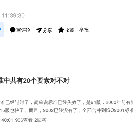
 11:39:30
举报
写评论
收藏
分享
2标准中共有20个要素对不对
标准标准已经过时了，简单说标准已经失效了，是94版，2000年前
2015版也快了。而且，9002已经没有了，全部合并到ISO9001
01:2008质量管理体系要求已经不讲20要素了，而是讲过程;PDCA过
:40:01
936查看
2回答