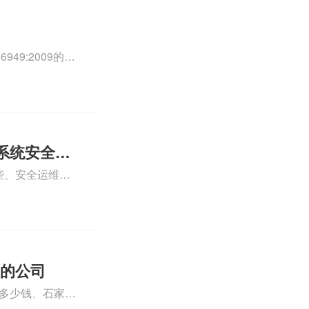
49:2009的外
0外审员、
正文！
系统安全运
些、安全运维服
运维服务资质认
iso体系认证知
证的公司
格多少钱、石家庄