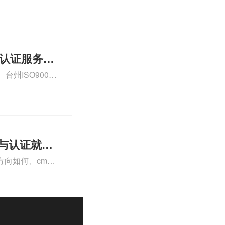
000认证费用大概
01认证服务怎
州ISO9000
认证、CE认证怎
费标准是什么相关
理与认证就业
向如何、cma
a未来就业方向、
详情可查看下方正