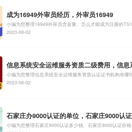
成为16949外审员经历，外审员16949
小编为您整理16949外审员含金量、怎么才能成为注册的TS169
审员、我也想16949外审员，不过不了解具体情况、iso900
2023-08-02
SA8000外审员培训相关iso体系认证知识，详情可查看下方
信息系统安全运维服务资质二级费用，信息
小编为您整理信息系统安全运维服务资质认证证书机构有哪
维服务资质二级
务资质的费用是多少啊、安全运维服务资质哪家便宜、安全
2023-08-02
证哪家效率高、信息系统安全集成服务资质认证的申请书相关
识，详情可查看下方正文！
石家庄办9000认证的单位，石家庄9000认
小编为您整理石家庄9000认证多少钱、石家庄9000认证价