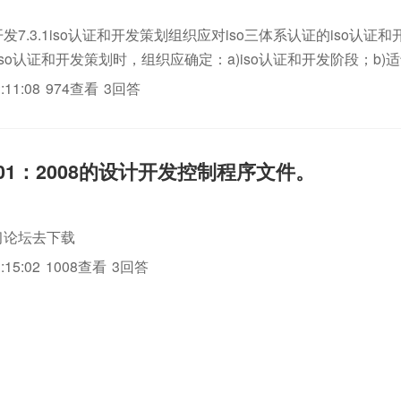
和开发7.3.1iso认证和开发策划组织应对iso三体系认证的iso认
so认证和开发策划时，组织应确定：a)iso认证和开发阶段；b)适
审、验证和确认活动；c)iso认证和开发的职责和权限。组织应对参
:11:08
974查看
3回答
001：2008的设计开发控制程序文件。
习论坛去下载
:15:02
1008查看
3回答