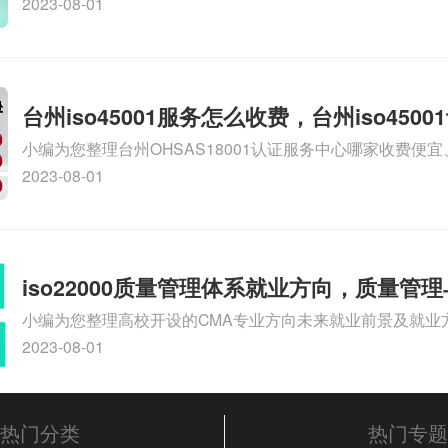
9000认证大概多少钱、石家庄9000认证价格贵吗、石家庄9
2023-08-01
多钱相关iso体系认证知识，详情可查看下方正文！
台州iso45001服务怎么收费，台州iso450
小编为您整理台州OHSAS18001认证服务中心哪家收费便宜、台
么收费
认证，哪个咨询公司服务好、台州CE认证,台州机械机电CE
2023-08-01
么收费、温州科普ISO45001职业健康安全管理体系认证收
iso体系认证知识，详情可查看下方正文！
iso22000质量管理体系就业方向，质量管
小编为您整理高校开设的CMA专业方向未来就业前景及就业方
方向
就业方向有哪些、国际质量认证专业的就业方向、cpa和cm
2023-08-01
大学生考完cma，就哪些就业方向相关iso体系认证知识，
文！
热门分类
热门专题