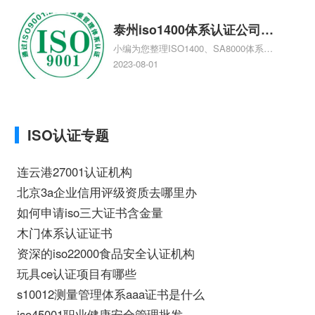
理、如何办理AAA信用评级相关iso体系认
证知识，详情可查看下方正文！
泰州iso1400体系认证公司，
小编为您整理ISO1400、SA8000体系认
泰州iso1400体系认证
证、ISO1400、SA8000是什么体系认
2023-08-01
证、泰州做ISO9000认证，哪个认证公司
最专业、iso1400体系基础知识去哪里
找、在泰州做ISO9000认证哪家咨询公司
最好相关iso体系认证知识，详情可查看下
ISO认证专题
方正文！
连云港27001认证机构
北京3a企业信用评级资质去哪里办
如何申请iso三大证书含金量
木门体系认证证书
资深的iso22000食品安全认证机构
玩具ce认证项目有哪些
s10012测量管理体系aaa证书是什么
iso45001职业健康安全管理批发