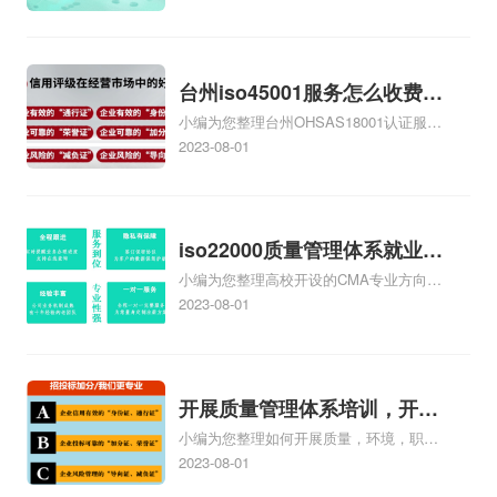
证大概多少钱、石家庄9000认证价格贵
吗、石家庄9000认证费用大概多钱相关
iso体系认证知识，详情可查看下方正文！
台州iso45001服务怎么收费，
小编为您整理台州OHSAS18001认证服务
台州iso45001认证服务怎么收
中心哪家收费便宜、台州ISO9000认证，
2023-08-01
费
哪个咨询公司服务好、台州CE认证,台州
机械机电CE认证、CE认证怎么收费、温
州科普ISO45001职业健康安全管理体系
认证收费标准是什么相关iso体系认证知
iso22000质量管理体系就业方
识，详情可查看下方正文！
小编为您整理高校开设的CMA专业方向未
向，质量管理与认证就业方向
来就业前景及就业方向如何、cma就业方
2023-08-01
向有哪些、国际质量认证专业的就业方
向、cpa和cma未来就业方向、大学生考
完cma，就哪些就业方向相关iso体系认证
知识，详情可查看下方正文！
开展质量管理体系培训，开展
小编为您整理如何开展质量，环境，职业
质量管理体系五大过程培训
健康安全管理体系培训、营销部如何开展
2023-08-01
质量管理体系、如何开展内部质量管理体