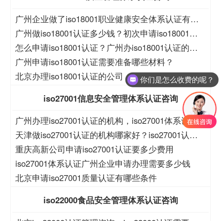
广州企业做了iso18001职业健康安全体系认证有什
么好处？
广州做iso18001认证多少钱？初次申请iso18001认
证的程序？
怎么申请iso18001认证？广州办iso18001认证的机
构？
广州申请iso18001认证需要准备哪些材料？
北京办理iso18001认证的公司，怎么做iso18001资
你们是怎么收费的呢？
质认证
iso27001信息安全管理体系认证咨询
广州办理iso27001认证的机构，iso27001体系认证
在哪里申请
天津做iso27001认证的机构哪家好？iso27001认证
的过程
重庆高新公司申请iso27001认证要多少费用
iso27001体系认证广州企业申请办理需要多少钱
北京申请iso27001质量认证有哪些条件
iso22000食品安全管理体系认证咨询