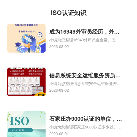
求、投标iso三体系认
914401013401475943，
邮寄、销售经验、库
体系证书流通，根据
ISO认证知识
证编制要求和投标保
企业...
存风险、售后服务等
《国务院批转国家标
证金交纳方式；（5）
一系列的问题，可能
准总局关于进一步加
成为16949外审员经历，外审
招标项目的...
会觉得困难重重、麻
强iso三体系认证质量
小编为您整理16949外审员含金量、怎么
员16949
烦多多，让您一筹莫
监督检验工作报告的
才能成为注册的TS16949:2009的外审
2023-08-02
展。按照通常的网iso
通知》和有关法律、
员、我也想16949外审员，不过不了解具
体情况、iso9000外审员、SA8000外审员
认证公司经营方式来
法规，制订本暂行规
培训相关iso体系认证知识，详情可查看下
说，可不就是这样，
定。第二条凡投放我
方正文！
信息系统安全运维服务资质二
没有自己的商务网
省市场的工业iso体系
小编为您整理信息系统安全运维服务资质
级费用，信息系统安全运维服
站，缺少启动资金，
证书，均按照...
认证证书机构有哪些、安全运维服务资质
2023-08-02
务资质二级
不...
的费用是多少啊、安全运维服务资质哪家
便宜、安全运维服务资质认证哪家效率
高、信息系统安全集成服务资质认证的申
请书相关iso体系认证知识，详情可查看下
石家庄办9000认证的单位，石
方正文！
小编为您整理石家庄9000认证多少钱、石
家庄9000认证的公司
家庄9000认证价格多少钱、石家庄9000认
2023-08-01