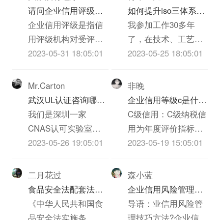
请问企业信用评级的
如何提升iso三体系认
标准是什么呢
企业信用评级是指信
证质量(个人对质量的
我参加工作30多年
用评级机构对受评企
心得体会300字)
了，在技术、工艺、
业的产业、基础素
2023-05-31 18:05:01
质检、实验员岗位上
2023-05-25 18:05:01
质、经营管理、认证
都干过，深知质量的
老师和外部支持等等
重要，一下根据我的
Mr.Carton
非晚
诸多方面进行的综合
经历和体会，谈谈我
武汉UL认证咨询哪家
企业信用等级c是什么
评价。信用评级有着
对质量的看法，不当
机构啊？必须是可以
我们是深圳一家
意思
C级信用：C级纳税信
完整的体系，包括信
之处请大家批评指正!
做IT类iso三体系认证
CNAS认可实验室，
用为年度评价指标得
用评级的要素和指
质量管理是企业发展
UL认证的机构？
也是UL认证的一家实
2023-05-26 19:05:01
分40分以上不满70分
2023-05-19 15:05:01
标、信用评级的等级
的永恒的主题，质量
验室，不知道贵司具
的。根据国税总局
和标准、信用评级的
就是效益，质量就是
体是什么ITiso三体系
《纳税信誉等级评定
二月花过
森小蓝
方法和模型等方面的
信誉，质量就是市
认证，具体事宜也可
管理试行办法》（国
食品安全法配套法规
企业信用风险管理技
内容。企业信用评价
场，质量就是企业的
以跟我交流。联系方
税发【2003】92号）
和农iso三体系认证质
《中华人民共和国食
巧方法
导语：业信用风险管
指标的设定应充分考
生命，没有过硬的iso
式见我Bai空间，谢
第五条规定，考核分
量安全法配套法规分
品安全法实施条
理技巧方法?企业信用