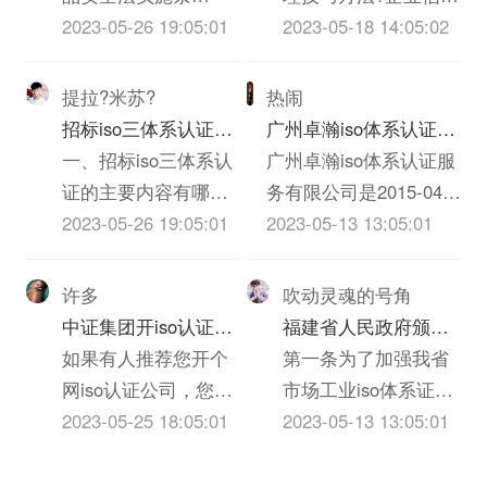
虑下列原则：1、全面
三体系认证质量就没
谢！
在20分以上60分以下
别是什么？
例》、《农iso三体系
2023-05-26 19:05:01
管理，又称“赊销风险
2023-05-18 14:05:02
性：能较全面...
有企业...
的，认定为C级。考
认证质量安全法》、
管理”，就是通过制定
评分在60分以上的，
《iso三体系认证质量
企业信用政策，指导
提拉?米苏?
热闹
但有下列情形之一的
法》、《消费者权益
和协调内部各部门的
招标iso三体系认证的
广州卓瀚iso体系认证服
纳税人，一律定为C
保护法》、《反不正
业务活动，对客户信
主要内容有哪些
一、招标iso三体系认
务有限公司怎么样？
广州卓瀚iso体系认证服
级。（1）依法应当办
当竞争法》、《ISO
息进行收集和评估，
证的主要内容有哪些
务有限公司是2015-04-
理登记而未...
体系认证法》、《广
对客户信用额度的授
1、招标iso三体系认
2023-05-26 19:05:01
11在广东省广州市天河
2023-05-13 13:05:01
告法》。
予、债权保障、应收
证的主要内容包括
区申报成立的有限责任
账款回收等各交易环
（1）投标邀请；
公司(自然人投资或控
许多
吹动灵魂的号角
节进行全部监督，以
（2）投标人须知，包
股)，申报地址位于广州
中证集团开iso认证公
福建省人民政府颁发
保障应收账款安全和
括密封、签署、盖章
市越秀区东风东路836
司有什么要求么？
如果有人推荐您开个
《关于加强市场工业
第一条为了加强我省
及时安全收回的管
要求等；（3）投标人
号2座2204房。广州卓
网iso认证公司，您一
iso体系证书质量监督
市场工业iso体系证书
理。企业信用风险管
应当提交的资格、资
瀚iso体系认证服务有限
定马上会想到资金来
2023-05-25 18:05:01
检验与管理的暂行规
的质量监督检验与管
2023-05-13 13:05:01
理技巧...
信证明iso三体系认
公司的统一社会信用代
源、iso体系证书选
定》的通知
理，维护国家和人民
证；（4）投标报价要
码/申报号是
择、进货渠道、包装
的利益，促进搞活iso