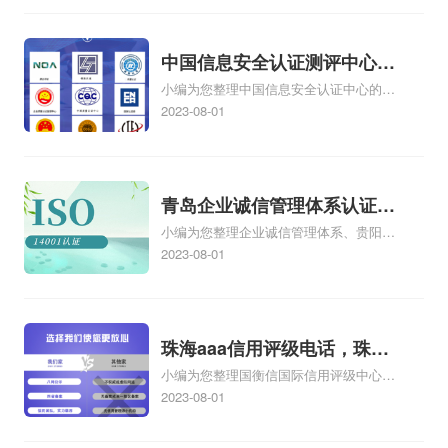
系审核、如何开展ISO9001质量管理体系
认证工作、如何开展质量管理体系工
作.ppt相关iso体系认证知识，详情可查看
中国信息安全认证测评中心，
下方正文！
小编为您整理中国信息安全认证中心的机
信息安全测评认证中心
构简介、戴尔有没有国家信息安全测评信
2023-08-01
息安全服务资质证书【安全工程类一
级】、信息安全等级保护测评机构是做什
么的、四川的企业在哪里办理中国信息安
全认证中心颁发的信息安全服务资质认证
青岛企业诚信管理体系认证，
如何办理、第三方安全测评cma测评机构
小编为您整理企业诚信管理体系、贵阳企
青岛诚信企业证书
为什么这么贵相关iso体系认证知识，详情
业诚信管理体系认证怎么样、企业诚信管
2023-08-01
可查看下方正文！
理体系认证培训哪家专业、诚信管理体系
认证咨询企业哪家好、企业诚信管理体系
内审员培训价格相关iso体系认证知识，详
情可查看下方正文！
珠海aaa信用评级电话，珠海
小编为您整理国衡信国际信用评级中心
aaa信用评级
AAA信用评级是什么，AAA信用评级专业
2023-08-01
吗、美国信用评级AAA是什么、中国是不
是AAA信用评级、aaa信用评级怎样办